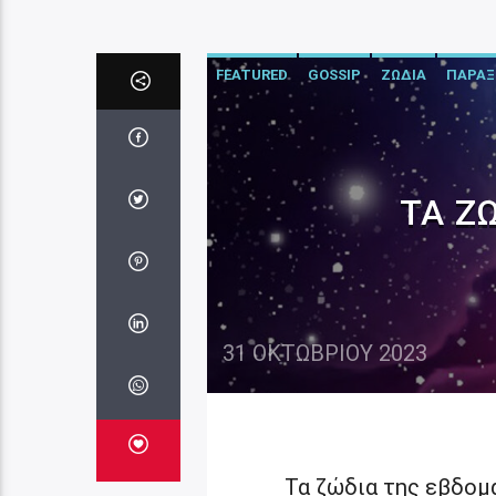
FEATURED
GOSSIP
ΖΩΔΙΑ
ΠΑΡΑΞ
ΤΑ Ζ
31 ΟΚΤΩΒΡΊΟΥ 2023
Τα ζώδια της εβδομ