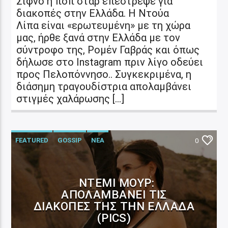
Σίφνο η ποπ σταρ επέστρεψε για
διακοπές στην Ελλάδα. Η Ντούα
Λίπα είναι «ερωτευμένη» με τη χώρα
μας, ήρθε ξανά στην Ελλάδα με τον
σύντροφο της, Ρομέν Γαβράς και όπως
δήλωσε στο Instagram πριν λίγο οδεύει
προς Πελοπόννησο.. Συγκεκριμένα, η
διάσημη τραγουδίστρια απολαμβάνει
στιγμές χαλάρωσης […]
FEATURED
GOSSIP
ΝΕΑ
0
ΝΤΈΜΙ ΜΟΥΡ:
ΑΠΟΛΑΜΒΆΝΕΙ ΤΙΣ
ΔΙΑΚΟΠΈΣ ΤΗΣ ΤΗΝ ΕΛΛΆΔΑ
(PICS)