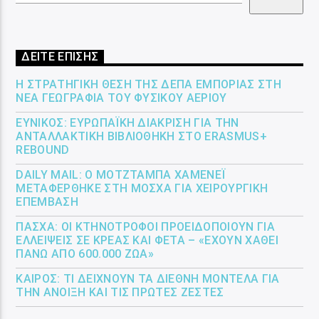
ΔΕΙΤΕ ΕΠΙΣΗΣ
Η ΣΤΡΑΤΗΓΙΚΉ ΘΈΣΗ ΤΗΣ ΔΕΠΑ ΕΜΠΟΡΊΑΣ ΣΤΗ
ΝΈΑ ΓΕΩΓΡΑΦΊΑ ΤΟΥ ΦΥΣΙΚΟΎ ΑΕΡΊΟΥ
ΕΎΝΙΚΟΣ: ΕΥΡΩΠΑΪΚΉ ΔΙΆΚΡΙΣΗ ΓΙΑ ΤΗΝ
ΑΝΤΑΛΛΑΚΤΙΚΉ ΒΙΒΛΙΟΘΉΚΗ ΣΤΟ ERASMUS+
REBOUND
DAILY MAIL: Ο ΜΟΤΖΤΆΜΠΑ ΧΑΜΕΝΕΪ́
ΜΕΤΑΦΈΡΘΗΚΕ ΣΤΗ ΜΌΣΧΑ ΓΙΑ ΧΕΙΡΟΥΡΓΙΚΉ
ΕΠΈΜΒΑΣΗ
ΠΆΣΧΑ: ΟΙ ΚΤΗΝΟΤΡΌΦΟΙ ΠΡΟΕΙΔΟΠΟΙΟΎΝ ΓΙΑ
ΕΛΛΕΊΨΕΙΣ ΣΕ ΚΡΈΑΣ ΚΑΙ ΦΈΤΑ – «ΈΧΟΥΝ ΧΑΘΕΊ
ΠΆΝΩ ΑΠΌ 600.000 ΖΏΑ»
ΚΑΙΡΌΣ: ΤΙ ΔΕΊΧΝΟΥΝ ΤΑ ΔΙΕΘΝΉ ΜΟΝΤΈΛΑ ΓΙΑ
ΤΗΝ ΆΝΟΙΞΗ ΚΑΙ ΤΙΣ ΠΡΏΤΕΣ ΖΈΣΤΕΣ