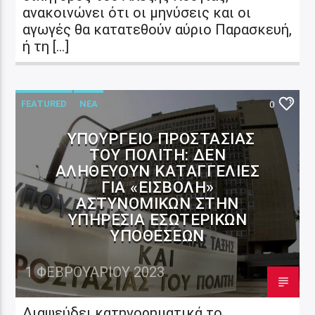
ανακοινώνει ότι οι μηνύσεις και οι
αγωγές θα κατατεθούν αύριο Παρασκευή,
ή τη […]
FEATURED
ΝΕΑ
0
ΥΠΟΥΡΓΕΊΟ ΠΡΟΣΤΑΣΊΑΣ
ΤΟΥ ΠΟΛΊΤΗ: ΔΕΝ
ΑΛΗΘΕΎΟΥΝ ΚΑΤΑΓΓΕΛΊΕΣ
ΓΙΑ «ΕΙΣΒΟΛΉ»
ΑΣΤΥΝΟΜΙΚΏΝ ΣΤΗΝ
ΥΠΗΡΕΣΊΑ ΕΣΩΤΕΡΙΚΏΝ
ΥΠΟΘΈΣΕΩΝ
1 ΦΕΒΡΟΥΑΡΊΟΥ 2023
Διαψεύδει κατηγορηματικά το