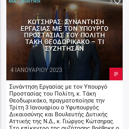
ΝΕΑ
ΠΟΛΙΤΙΚΟΙ
0
ΚΏΤΣΗΡΑΣ: ΣΥΝΆΝΤΗΣΗ
ΕΡΓΑΣΊΑΣ ΜΕ ΤΟΝ ΥΠΟΥΡΓΌ
ΠΡΟΣΤΑΣΊΑΣ ΤΟΥ ΠΟΛΊΤΗ
ΤΆΚΗ ΘΕΟΔΩΡΙΚΆΚΟ – ΤΙ
ΣΥΖΉΤΗΣΑΝ
4 ΙΑΝΟΥΑΡΊΟΥ 2023
Συνάντηση Εργασίας με τον Υπουργό
Προστασίας του Πολίτη, κ. Τάκη
Θεοδωρικάκο, πραγματοποίησε την
Τρίτη 3 Ιανουαρίου ο Υφυπουργός
Δικαιοσύνης και Βουλευτής Δυτικής
Αττικής της Ν.Δ., κ. Γιώργος Κώτσηρας.
Στο επίκεντρο της συζήτησης βρέθηκε ο