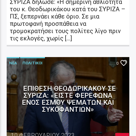
ΣΥΡΙΖΑ δήλωσε: «Η σημερινή αθλιότητα
του κ. Θεοδωρικάκου κατά του ΣΥΡΙΖΑ –
ΠΣ, ξεπερνάει κάθε όριο. Σε μια
πρωτοφανή προσπάθεια να
τρομοκρατήσει τους πολίτες λίγο πριν
τις εκλογές, χωρίς […]
ΝΕΑ
ΠΟΛΙΤΙΚΟΙ
0
ΕΠΊΘΕΣΗ ΘΕΟΔΩΡΙΚΆΚΟΥ ΣΕ
ΣΥΡΙΖΑ: «ΕΊΣΤΕ ΦΕΡΈΦΩΝΑ
ΕΝΌΣ ΕΣΜΟΎ ΨΕΜΆΤΩΝ ΚΑΙ
ΣΥΚΟΦΑΝΤΙΏΝ»
10 ΦΕΒΡΟΥΑΡΊΟΥ 2023