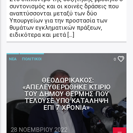
συντονισμός και οι κοινές δράσεις που
αναπτύσσονται μεταξύ των δύο
Υπουργείων για την προστασία των
θυμάτων εγκληματικών πράξεων,
ειδικότερα και μετά […]
ΝΕΑ
ΠΟΛΙΤΙΚΟΙ
0
ΘΕΟΔΩΡΙΚΆΚΟΣ:
«ΑΠΕΛΕΥΘΕΡΏΘΗΚΕ ΚΤΊΡΙΟ
ΤΟΥ ΔΉΜΟΥ ΘΈΡΜΗΣ ΠΟΥ
ΤΕΛΟΎΣΕ ΥΠΌ ΚΑΤΆΛΗΨΗ
ΕΠΊ 7 ΧΡΌΝΙΑ»
28 ΝΟΕΜΒΡΊΟΥ 2022