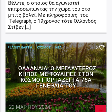
Βέλντε, ο οποίος θα αγωνιστεί
εκπροσωπώντας την χώρα του στο
μπιτς βόλεϊ. Με πληροφορίες του
Telegraph, ο 19χρονος τότε Ολλανδός
Στίβεν […]
PLANET EARTH
ΚΟΣΜΟΣ
ΝΕΑ
0
ΟΛΛΑΝΔΊΑ: Ο ΜΕΓΑΛΎΤΕΡΟΣ
ΚΉΠΟΣ ΜΕ ΤΟΥΛΊΠΕΣ ΣΤΟΝ
ΚΌΣΜΟ ΓΙΟΡΤΆΖΕΙ ΤΑ 75Α
ΓΕΝΈΘΛΙΆ ΤΟΥ
22 ΜΑΡΤΊΟΥ 2024