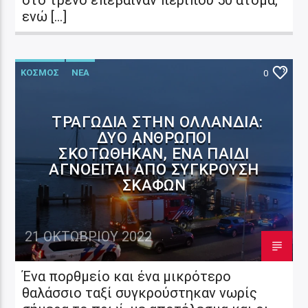
ενώ […]
ΚΟΣΜΟΣ
ΝΕΑ
0
ΤΡΑΓΩΔΊΑ ΣΤΗΝ ΟΛΛΑΝΔΊΑ:
ΔΎΟ ΆΝΘΡΩΠΟΙ
ΣΚΟΤΏΘΗΚΑΝ, ΈΝΑ ΠΑΙΔΊ
ΑΓΝΟΕΊΤΑΙ ΑΠΌ ΣΎΓΚΡΟΥΣΗ
ΣΚΑΦΏΝ
21 ΟΚΤΩΒΡΊΟΥ 2022
Ένα πορθμείο και ένα μικρότερο
θαλάσσιο ταξί συγκρούστηκαν νωρίς