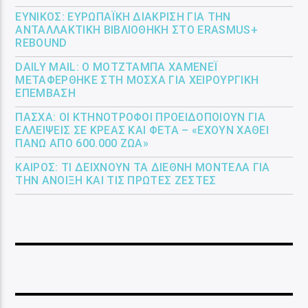
ΕΎΝΙΚΟΣ: ΕΥΡΩΠΑΪΚΉ ΔΙΆΚΡΙΣΗ ΓΙΑ ΤΗΝ
ΑΝΤΑΛΛΑΚΤΙΚΉ ΒΙΒΛΙΟΘΉΚΗ ΣΤΟ ERASMUS+
REBOUND
DAILY MAIL: Ο ΜΟΤΖΤΆΜΠΑ ΧΑΜΕΝΕΪ́
ΜΕΤΑΦΈΡΘΗΚΕ ΣΤΗ ΜΌΣΧΑ ΓΙΑ ΧΕΙΡΟΥΡΓΙΚΉ
ΕΠΈΜΒΑΣΗ
ΠΆΣΧΑ: ΟΙ ΚΤΗΝΟΤΡΌΦΟΙ ΠΡΟΕΙΔΟΠΟΙΟΎΝ ΓΙΑ
ΕΛΛΕΊΨΕΙΣ ΣΕ ΚΡΈΑΣ ΚΑΙ ΦΈΤΑ – «ΈΧΟΥΝ ΧΑΘΕΊ
ΠΆΝΩ ΑΠΌ 600.000 ΖΏΑ»
ΚΑΙΡΌΣ: ΤΙ ΔΕΊΧΝΟΥΝ ΤΑ ΔΙΕΘΝΉ ΜΟΝΤΈΛΑ ΓΙΑ
ΤΗΝ ΆΝΟΙΞΗ ΚΑΙ ΤΙΣ ΠΡΏΤΕΣ ΖΈΣΤΕΣ