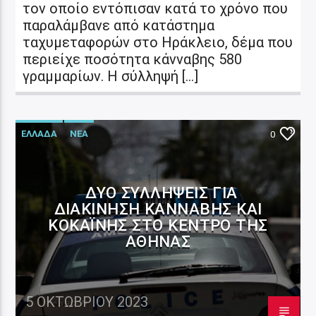
τον οποίο εντόπισαν κατά το χρόνο που
παραλάμβανε από κατάστημα
ταχυμεταφορών στο Ηράκλειο, δέμα που
περιείχε ποσότητα κάνναβης 580
γραμμαρίων. Η σύλληψή […]
ΕΛΛΑΔΑ
ΝΕΑ
0
ΔΎΟ ΣΥΛΛΉΨΕΙΣ ΓΙΑ
ΔΙΑΚΊΝΗΣΗ ΚΆΝΝΑΒΗΣ ΚΑΙ
ΚΟΚΑΪΝΗΣ ΣΤΟ ΚΈΝΤΡΟ ΤΗΣ
ΑΘΉΝΑΣ
5 ΟΚΤΩΒΡΊΟΥ 2023