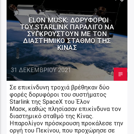
ELON MUSK: ΔΟΡΥΦΌΡΟΙ
ΤΟΥ STARLINK ΠΑΡΑΛΊΓΟ ΝΑ
ΣΥΓΚΡΟΥΣΤΟΎΝ ΜΕ ΤΟΝ
ΔΙΑΣΤΗΜΙΚΌ ΣΤΑΘΜΌ ΤΗΣ
ΚΊΝΑΣ
31 ΔΕΚΕΜΒΡΊΟΥ 2021
Σε επικίνδυνη τροχιά βρέθηκαν δύο
φορές δορυφόροι του συστήματος
Starlink της SpaceX του Έλον
Μασκ, καθώς πλησίασαν επικίνδυνα τον
διαστημικό σταθμό της Κίνας.
Ηπαρολίγον πρόσκρουση προκάλεσε την
οργή του Πεκίνου, που προχώρησε σε