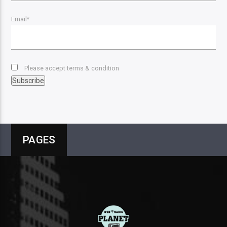
Email*
Please accept terms & condition
PAGES