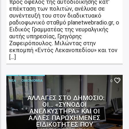
προς όφελος της αυτοδιοίκησης κατ’
επέκταση των πολιτών, ανέλυσε σε
συνέντευξή του στον διαδικτυακό
ραδιοφωνικό σταθμό planetwebradio.gr, ο
Ειδικός Γραμματέας της νευραλγικής
αυτής υπηρεσίας, Γρηγόρης
Ζαφειρόπουλος. Μιλώντας στην
εκπομπή «Εντός Λεκανοπεδίου» και τον
[…]
ΝΕΑ
ΟΙΚΟΝΟΜΙΑ
0
ΑΛΛΑΓΈΣ ΣΤΟ ΔΗΜΌΣΙΟ:
ΟΙ… «ΣΥΝΟΔΟΊ
ΑΝΕΛΚΥΣΤΉΡΑ» ΚΑΙ ΟΙ
ΆΛΛΕΣ ΠΑΡΩΧΗΜΈΝΕΣ
ΕΙΔΙΚΌΤΗΤΕΣ ΠΟΥ