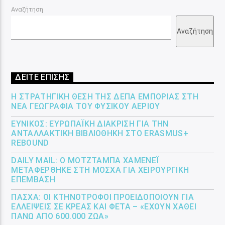
Αναζήτηση
Αναζήτηση
ΔΕΙΤΕ ΕΠΙΣΗΣ
Η ΣΤΡΑΤΗΓΙΚΉ ΘΈΣΗ ΤΗΣ ΔΕΠΑ ΕΜΠΟΡΊΑΣ ΣΤΗ
ΝΈΑ ΓΕΩΓΡΑΦΊΑ ΤΟΥ ΦΥΣΙΚΟΎ ΑΕΡΊΟΥ
ΕΎΝΙΚΟΣ: ΕΥΡΩΠΑΪΚΉ ΔΙΆΚΡΙΣΗ ΓΙΑ ΤΗΝ
ΑΝΤΑΛΛΑΚΤΙΚΉ ΒΙΒΛΙΟΘΉΚΗ ΣΤΟ ERASMUS+
REBOUND
DAILY MAIL: Ο ΜΟΤΖΤΆΜΠΑ ΧΑΜΕΝΕΪ́
ΜΕΤΑΦΈΡΘΗΚΕ ΣΤΗ ΜΌΣΧΑ ΓΙΑ ΧΕΙΡΟΥΡΓΙΚΉ
ΕΠΈΜΒΑΣΗ
ΠΆΣΧΑ: ΟΙ ΚΤΗΝΟΤΡΌΦΟΙ ΠΡΟΕΙΔΟΠΟΙΟΎΝ ΓΙΑ
ΕΛΛΕΊΨΕΙΣ ΣΕ ΚΡΈΑΣ ΚΑΙ ΦΈΤΑ – «ΈΧΟΥΝ ΧΑΘΕΊ
ΠΆΝΩ ΑΠΌ 600.000 ΖΏΑ»