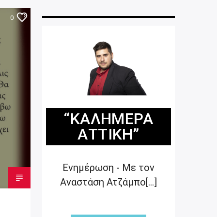
0
“ΚΑΛΗΜΈΡΑ
ΑΤΤΙΚΉ”
Ενημέρωση - Με τον
Αναστάση Ατζάμπο[...]