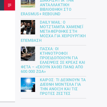
ΔΙΆΚΡΙΣΗ ΓΙΑ ΤΗΝ
ΑΝΤΑΛΛΑΚΤΙΚΉ
ΒΙΒΛΙΟΘΉΚΗ ΣΤΟ
ERASMUS+ REBOUND
DAILY MAIL: Ο
ΜΟΤΖΤΆΜΠΑ ΧΑΜΕΝΕΪ́
ΜΕΤΑΦΈΡΘΗΚΕ ΣΤΗ
ΜΌΣΧΑ ΓΙΑ ΧΕΙΡΟΥΡΓΙΚΉ
ΕΠΈΜΒΑΣΗ
ΠΆΣΧΑ: ΟΙ
ΚΤΗΝΟΤΡΌΦΟΙ
ΠΡΟΕΙΔΟΠΟΙΟΎΝ ΓΙΑ
ΕΛΛΕΊΨΕΙΣ ΣΕ ΚΡΈΑΣ ΚΑΙ
ΦΈΤΑ – «ΈΧΟΥΝ ΧΑΘΕΊ ΠΆΝΩ ΑΠΌ
600.000 ΖΏΑ»
ΚΑΙΡΌΣ: ΤΙ ΔΕΊΧΝΟΥΝ ΤΑ
ΔΙΕΘΝΉ ΜΟΝΤΈΛΑ ΓΙΑ
ΤΗΝ ΆΝΟΙΞΗ ΚΑΙ ΤΙΣ
ΠΡΏΤΕΣ ΖΈΣΤΕΣ