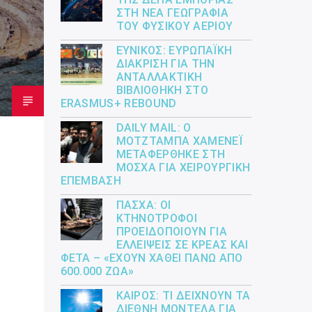
ΣΤΗ ΝΈΑ ΓΕΩΓΡΑΦΊΑ
ΤΟΥ ΦΥΣΙΚΟΎ ΑΕΡΊΟΥ
ΕΎΝΙΚΟΣ: ΕΥΡΩΠΑΪΚΉ
ΔΙΆΚΡΙΣΗ ΓΙΑ ΤΗΝ
ΑΝΤΑΛΛΑΚΤΙΚΉ
ΒΙΒΛΙΟΘΉΚΗ ΣΤΟ
ERASMUS+ REBOUND
DAILY MAIL: Ο
ΜΟΤΖΤΆΜΠΑ ΧΑΜΕΝΕΪ́
ΜΕΤΑΦΈΡΘΗΚΕ ΣΤΗ
ΜΌΣΧΑ ΓΙΑ ΧΕΙΡΟΥΡΓΙΚΉ
ΕΠΈΜΒΑΣΗ
ΠΆΣΧΑ: ΟΙ
ΚΤΗΝΟΤΡΌΦΟΙ
ΠΡΟΕΙΔΟΠΟΙΟΎΝ ΓΙΑ
ΕΛΛΕΊΨΕΙΣ ΣΕ ΚΡΈΑΣ ΚΑΙ
ΦΈΤΑ – «ΈΧΟΥΝ ΧΑΘΕΊ ΠΆΝΩ ΑΠΌ
600.000 ΖΏΑ»
ΚΑΙΡΌΣ: ΤΙ ΔΕΊΧΝΟΥΝ ΤΑ
ΔΙΕΘΝΉ ΜΟΝΤΈΛΑ ΓΙΑ