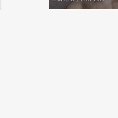
Θέλεις να πας θέατρ
καλύτερες παραστάσ
ΕρΜα στο Ίδρυμα Μι
παρουσιάζει για τε
Κακογιάννης την πα
αφιερωμένη στους α
με χρόνια νοσήματα.