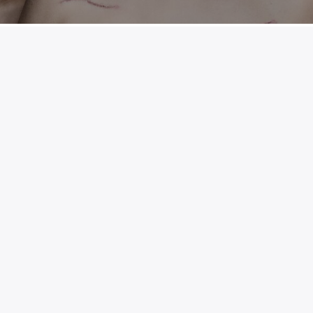
ο και δεν ξέρεις πού; Εμείς σου έχουμε τις
εις: Άνθρωποι Χωρίς Όνομα, από την ομάδα
χάλης Κακογιάννης Η θεατρική ομάδα ΕρΜα
λευταία φορά απόψε στο Ίδρυμα Μιχάλης
ράσταση «Άνθρωποι χωρίς όνομα» η οποία είναι
νθρώπους εκείνους που φροντίζουν ασθενείς
 Μέσα […]