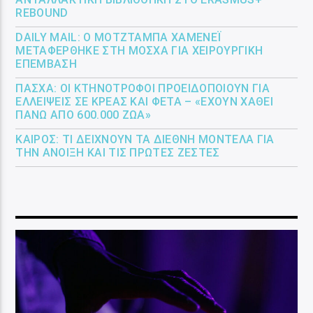
REBOUND
DAILY MAIL: Ο ΜΟΤΖΤΆΜΠΑ ΧΑΜΕΝΕΪ́
ΜΕΤΑΦΈΡΘΗΚΕ ΣΤΗ ΜΌΣΧΑ ΓΙΑ ΧΕΙΡΟΥΡΓΙΚΉ
ΕΠΈΜΒΑΣΗ
ΠΆΣΧΑ: ΟΙ ΚΤΗΝΟΤΡΌΦΟΙ ΠΡΟΕΙΔΟΠΟΙΟΎΝ ΓΙΑ
ΕΛΛΕΊΨΕΙΣ ΣΕ ΚΡΈΑΣ ΚΑΙ ΦΈΤΑ – «ΈΧΟΥΝ ΧΑΘΕΊ
ΠΆΝΩ ΑΠΌ 600.000 ΖΏΑ»
ΚΑΙΡΌΣ: ΤΙ ΔΕΊΧΝΟΥΝ ΤΑ ΔΙΕΘΝΉ ΜΟΝΤΈΛΑ ΓΙΑ
ΤΗΝ ΆΝΟΙΞΗ ΚΑΙ ΤΙΣ ΠΡΏΤΕΣ ΖΈΣΤΕΣ