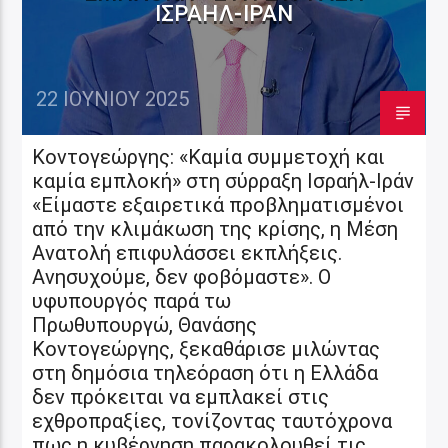
ΙΣΡΑΉΛ-ΙΡΆΝ
22 ΙΟΥΝΊΟΥ 2025
Κοντογεώργης: «Καμία συμμετοχή και
καμία εμπλοκή» στη σύρραξη Ισραήλ-Ιράν
«Είμαστε εξαιρετικά προβληματισμένοι
από την κλιμάκωση της κρίσης, η Μέση
Ανατολή επιφυλάσσει εκπλήξεις.
Ανησυχούμε, δεν φοβόμαστε». Ο
υφυπουργός παρά τω
Πρωθυπουργώ, Θανάσης
Κοντογεώργης, ξεκαθάρισε μιλώντας
στη δημόσια τηλεόραση ότι η Ελλάδα
δεν πρόκειται να εμπλακεί στις
εχθροπραξίες, τονίζοντας ταυτόχρονα
πως η κυβέρνηση παρακολουθεί τις