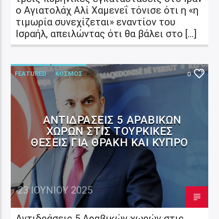
ο Αγιατολάχ Αλί Χαμενεΐ τόνισε ότι η «η
τιμωρία συνεχίζεται» εναντίον του
Ισραήλ, απειλώντας ότι θα βάλει στο […]
FEATURED
ΚΟΣΜΟΣ
0
ΑΝΤΙΔΡΆΣΕΙΣ 5 ΑΡΑΒΙΚΏΝ
ΧΩΡΏΝ ΣΤΙΣ ΤΟΥΡΚΙΚΈΣ
ΘΈΣΕΙΣ ΓΙΑ ΘΡΆΚΗ ΚΑΙ ΚΎΠΡΟ
23 ΙΟΥΝΊΟΥ 2025
Αντιδράσεις 5 Αραβικών χωρών στις