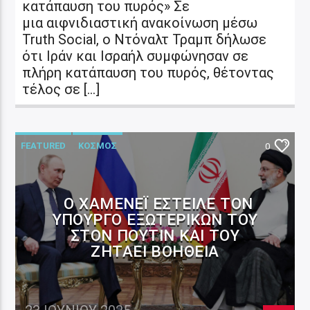
κατάπαυση του πυρός» Σε
μια αιφνιδιαστική ανακοίνωση μέσω
Truth Social, ο Ντόναλτ Τραμπ δήλωσε
ότι Ιράν και Ισραήλ συμφώνησαν σε
πλήρη κατάπαυση του πυρός, θέτοντας
τέλος σε […]
FEATURED
ΚΟΣΜΟΣ
0
Ο ΧΑΜΕΝΕΪ́ ΈΣΤΕΙΛΕ ΤΟΝ
ΥΠΟΥΡΓΌ ΕΞΩΤΕΡΙΚΏΝ ΤΟΥ
ΣΤΟΝ ΠΟΎΤΙΝ ΚΑΙ ΤΟΥ
ΖΗΤΆΕΙ ΒΟΉΘΕΙΑ