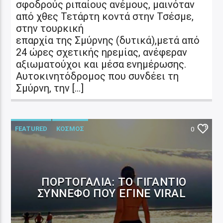
σφοδρούς ριπαίους ανέμους, μαινόταν
από χθες Τετάρτη κοντά στην Τσέσμε,
στην τουρκική
επαρχία της Σμύρνης (δυτικά),μετά από
24 ώρες σχετικής ηρεμίας, ανέφεραν
αξιωματούχοι και μέσα ενημέρωσης.
Αυτοκινητόδρομος που συνδέει τη
Σμύρνη, την […]
FEATURED
ΚΟΣΜΟΣ
0
ΠΟΡΤΟΓΑΛΊΑ: ΤΟ ΓΙΓΆΝΤΙΟ
ΣΎΝΝΕΦΟ ΠΟΥ ΈΓΙΝΕ VIRAL