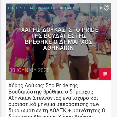
FEATURED
ΑΥΤΟΔΙΟΙΚΗΣΗ
ΚΟΣΜΟΣ
0
ΧΆΡΗΣ ΔΟΎΚΑΣ: ΣΤΟ PRIDE
ΤΗΣ ΒΟΥΔΑΠΈΣΤΗΣ
ΒΡΈΘΗΚΕ Ο ΔΉΜΑΡΧΟΣ
ΑΘΗΝΑΊΩΝ
30 ΙΟΥΝΊΟΥ 2025
Χάρης Δούκας: Στο Pride της
Βουδαπέστης βρέθηκε ο δήμαρχος
Αθηναίων Στέλνοντας ένα ισχυρό και
ουσιαστικό μήνυμα υπεράσπισης των
δικαιωμάτων τη ΛΟΑΤΚΙ+ κοινότητας Ο
δήμαρχος Αθηναίων Χάρης Δούκας