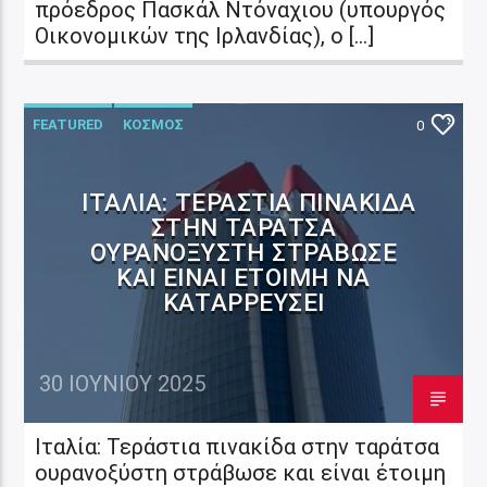
πρόεδρος Πασκάλ Ντόναχιου (υπουργός
Οικονομικών της Ιρλανδίας), ο […]
FEATURED
ΚΟΣΜΟΣ
0
ΙΤΑΛΊΑ: ΤΕΡΆΣΤΙΑ ΠΙΝΑΚΊΔΑ
ΣΤΗΝ ΤΑΡΆΤΣΑ
ΟΥΡΑΝΟΞΎΣΤΗ ΣΤΡΆΒΩΣΕ
ΚΑΙ ΕΊΝΑΙ ΈΤΟΙΜΗ ΝΑ
ΚΑΤΑΡΡΕΎΣΕΙ
30 ΙΟΥΝΊΟΥ 2025
Ιταλία: Τεράστια πινακίδα στην ταράτσα
ουρανοξύστη στράβωσε και είναι έτοιμη