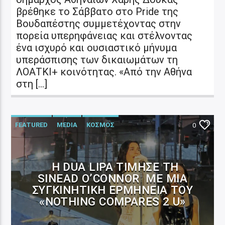
βρέθηκε το Σάββατο στο Pride της
Βουδαπέστης συμμετέχοντας στην
πορεία υπερηφάνειας και στέλνοντας
ένα ισχυρό και ουσιαστικό μήνυμα
υπεράσπισης των δικαιωμάτων τη
ΛΟΑΤΚΙ+ κοινότητας. «Από την Αθήνα
στη […]
FEATURED
MEDIA
ΚΟΣΜΟΣ
0
ΜΟΥΣΙΚΑ ΝΕΑ
Η DUA LIPA ΤΊΜΗΣΕ ΤΗ
SINEAD O’CONNOR ΜΕ ΜΙΑ
ΣΥΓΚΙΝΗΤΙΚΉ ΕΡΜΗΝΕΊΑ ΤΟΥ
«NOTHING COMPARES 2 U»