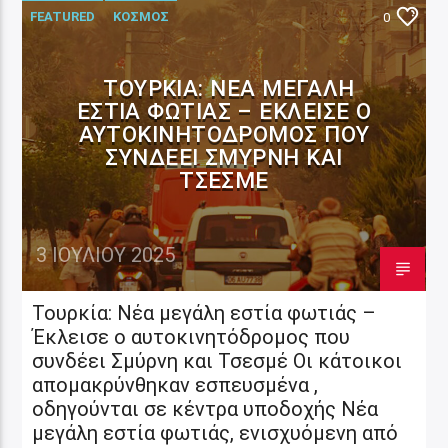
FEATURED
ΚΟΣΜΟΣ
0
ΤΟΥΡΚΊΑ: ΝΈΑ ΜΕΓΆΛΗ
ΕΣΤΊΑ ΦΩΤΙΆΣ – ΈΚΛΕΙΣΕ Ο
ΑΥΤΟΚΙΝΗΤΌΔΡΟΜΟΣ ΠΟΥ
ΣΥΝΔΈΕΙ ΣΜΎΡΝΗ ΚΑΙ
ΤΣΕΣΜΈ
3 ΙΟΥΛΊΟΥ 2025
Τουρκία: Νέα μεγάλη εστία φωτιάς –
Έκλεισε ο αυτοκινητόδρομος που
συνδέει Σμύρνη και Τσεσμέ Οι κάτοικοι
απομακρύνθηκαν εσπευσμένα ,
οδηγούνται σε κέντρα υποδοχής Νέα
μεγάλη εστία φωτιάς, ενισχυόμενη από