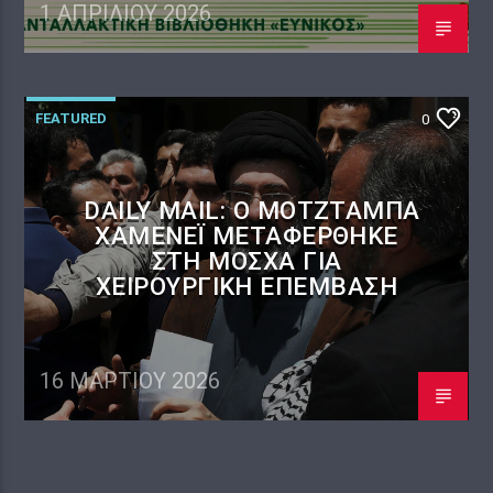
1 ΑΠΡΙΛΊΟΥ 2026
FEATURED
0
DAILY MAIL: Ο ΜΟΤΖΤΆΜΠΑ
ΧΑΜΕΝΕΪ́ ΜΕΤΑΦΈΡΘΗΚΕ
ΣΤΗ ΜΌΣΧΑ ΓΙΑ
ΧΕΙΡΟΥΡΓΙΚΉ ΕΠΈΜΒΑΣΗ
16 ΜΑΡΤΊΟΥ 2026