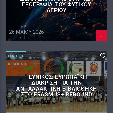
ΓΕΩΓΡΑΦΊΑ ΤΟΥ ΦΥΣΙΚΟΎ
ΑΕΡΊΟΥ
26 ΜΑΪ́ΟΥ 2026
FEATURED
0
ΕΎΝΙΚΟΣ: ΕΥΡΩΠΑΪΚΉ
ΔΙΆΚΡΙΣΗ ΓΙΑ ΤΗΝ
ΑΝΤΑΛΛΑΚΤΙΚΉ ΒΙΒΛΙΟΘΉΚΗ
ΣΤΟ ERASMUS+ REBOUND