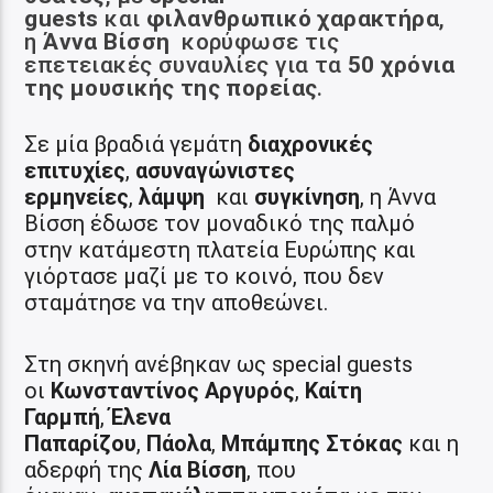
guests
και
φιλανθρωπικό χαρακτήρα
,
η
Άννα Βίσση
κορύφωσε τις
επετειακές συναυλίες για τα
50 χρόνια
της μουσικής της πορείας
.
Σε μία βραδιά γεμάτη
διαχρονικές
επιτυχίες
,
ασυναγώνιστες
ερμηνείες
,
λάμψη
και
συγκίνηση
, η Άννα
Βίσση έδωσε τον μοναδικό της παλμό
στην κατάμεστη πλατεία Ευρώπης και
γιόρτασε μαζί με το κοινό, που δεν
σταμάτησε να την αποθεώνει.
Στη σκηνή ανέβηκαν ως special guests
οι
Κωνσταντίνος Αργυρός
,
Καίτη
Γαρμπή
,
Έλενα
Παπαρίζου
,
Πάολα
,
Μπάμπης Στόκας
και η
αδερφή της
Λία Βίσση
, που