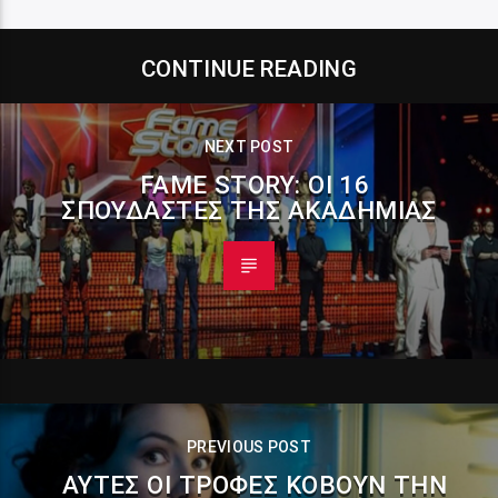
CONTINUE READING
NEXT POST
FAME STORY: ΟΙ 16
ΣΠΟΥΔΑΣΤΈΣ ΤΗΣ ΑΚΑΔΗΜΊΑΣ
PREVIOUS POST
ΑΥΤΈΣ ΟΙ ΤΡΟΦΈΣ ΚΌΒΟΥΝ ΤΗΝ