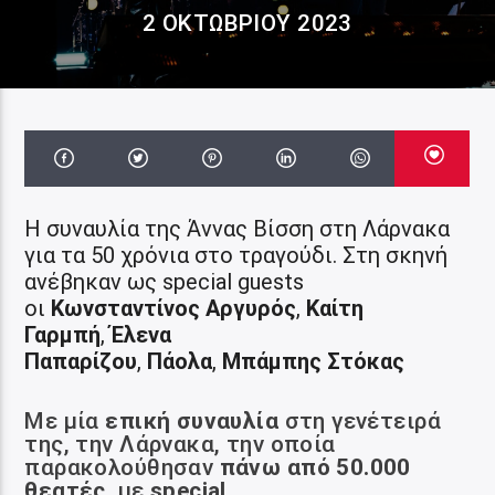
2 ΟΚΤΩΒΡΊΟΥ 2023
Η συναυλία της Άννας Βίσση στη Λάρνακα
για τα 50 χρόνια στο τραγούδι. Στη σκηνή
ανέβηκαν ως special guests
οι
Κωνσταντίνος Αργυρός
,
Καίτη
Γαρμπή
,
Έλενα
Παπαρίζου
,
Πάολα
,
Μπάμπης Στόκας
Με μία
επική συναυλία
στη γενέτειρά
της, την Λάρνακα, την οποία
παρακολούθησαν
πάνω από 50.000
θεατές
, με
special