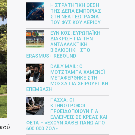
Η ΣΤΡΑΤΗΓΙΚΉ ΘΈΣΗ
ΤΗΣ ΔΕΠΑ ΕΜΠΟΡΊΑΣ
ΣΤΗ ΝΈΑ ΓΕΩΓΡΑΦΊΑ
ΤΟΥ ΦΥΣΙΚΟΎ ΑΕΡΊΟΥ
ΕΎΝΙΚΟΣ: ΕΥΡΩΠΑΪΚΉ
ΔΙΆΚΡΙΣΗ ΓΙΑ ΤΗΝ
ΑΝΤΑΛΛΑΚΤΙΚΉ
ΒΙΒΛΙΟΘΉΚΗ ΣΤΟ
ERASMUS+ REBOUND
DAILY MAIL: Ο
ΜΟΤΖΤΆΜΠΑ ΧΑΜΕΝΕΪ́
ΜΕΤΑΦΈΡΘΗΚΕ ΣΤΗ
ΜΌΣΧΑ ΓΙΑ ΧΕΙΡΟΥΡΓΙΚΉ
ΕΠΈΜΒΑΣΗ
ΠΆΣΧΑ: ΟΙ
ΚΤΗΝΟΤΡΌΦΟΙ
ΠΡΟΕΙΔΟΠΟΙΟΎΝ ΓΙΑ
ΕΛΛΕΊΨΕΙΣ ΣΕ ΚΡΈΑΣ ΚΑΙ
ΦΈΤΑ – «ΈΧΟΥΝ ΧΑΘΕΊ ΠΆΝΩ ΑΠΌ
ικού
600.000 ΖΏΑ»