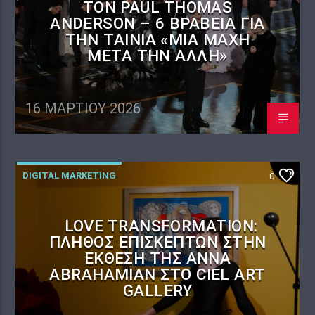
ΤΟΝ PAUL THOMAS
ANDERSON – 6 ΒΡΑΒΕΊΑ ΓΙΑ
ΤΗΝ ΤΑΙΝΊΑ «ΜΊΑ ΜΆΧΗ
ΜΕΤΆ ΤΗΝ ΆΛΛΗ»
16 ΜΑΡΤΊΟΥ 2026
DIGITAL MARKETING
0
LOVE TRANSFORMATION:
ΠΛΉΘΟΣ ΕΠΙΣΚΕΠΤΏΝ ΣΤΗΝ
ΈΚΘΕΣΗ ΤΗΣ ANNA
ABRAHAMIAN ΣΤΟ CIEL ART
GALLERY