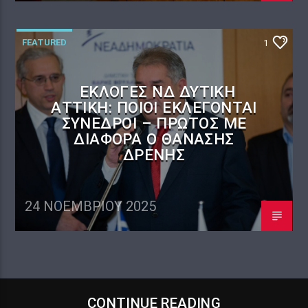
FEATURED
1
ΕΚΛΟΓΈΣ ΝΔ ΔΥΤΙΚΉ
ΑΤΤΙΚΉ: ΠΟΙΟΙ ΕΚΛΈΓΟΝΤΑΙ
ΣΎΝΕΔΡΟΙ – ΠΡΏΤΟΣ ΜΕ
ΔΙΑΦΟΡΆ Ο ΘΑΝΆΣΗΣ
ΔΡΈΝΗΣ
24 ΝΟΕΜΒΡΊΟΥ 2025
CONTINUE READING