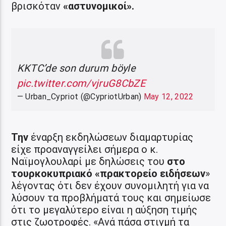
βρισκόταν
«αστυνομικοί».
KKTC’de son durum böyle
pic.twitter.com/vjruG8CbZE
— Urban_Cypriot (@CypriotUrban)
May 12, 2022
Την
έναρξη εκδηλώσεων διαμαρτυρίας
είχε προαναγγείλει σήμερα ο κ.
Ναϊμογλουλαρί με δηλώσεις του
στο
τουρκοκυπριακό «πρακτορείο ειδήσεων
»
λέγοντας ότι δεν έχουν συνομιλητή για να
λύσουν τα προβλήματά τους και σημείωσε
ότι το μεγαλύτερο είναι η αύξηση τιμής
στις ζωοτροφές. «Ανά πάσα στιγμή τα