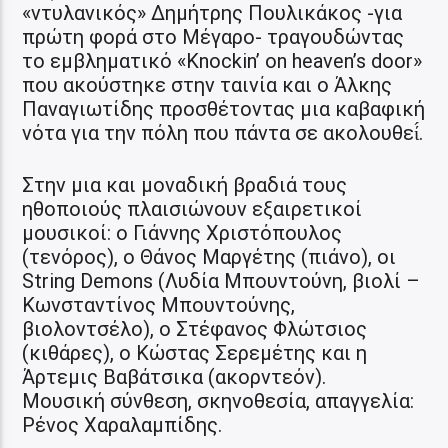
«ντυλανικός» Δημήτρης Πουλικάκος -για
πρώτη φορά στο Μέγαρο- τραγουδώντας
το εμβληματικό «Knockin’ on heaven’s door»
που ακούστηκε στην ταινία και ο Άλκης
Παναγιωτίδης προσθέτοντας μια καβαφική
νότα για την πόλη που πάντα σε ακολουθεί́.
Στην μια και μοναδική βραδιά τους
ηθοποιούς πλαισιώνουν εξαιρετικοί
μουσικοί: o Γιάννης Χριστόπουλος
(τενόρος), ο Θάνος Μαργέτης (πιάνο), οι
String Demons (Λυδία Μπουντούνη, βιολί –
Κωνσταντίνος Μπουντούνης,
βιολοντσέλο), ο Στέφανος Φλώτσιος
(κιθάρες), ο Κώστας Σερεμέτης και η
Άρτεμις Βαβάτσικα (ακορντεόν).
Μουσική σύνθεση, σκηνοθεσία, απαγγελία:
Ρένος Χαραλαμπίδης.