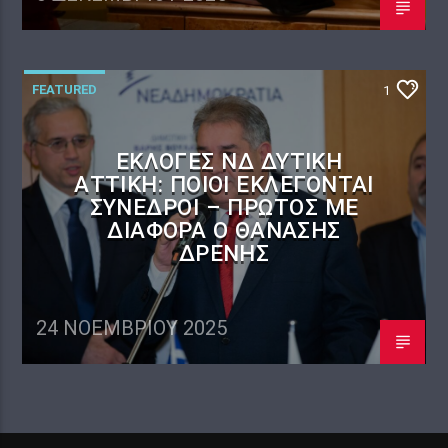
FEATURED
1
ΕΚΛΟΓΈΣ ΝΔ ΔΥΤΙΚΉ
ΑΤΤΙΚΉ: ΠΟΙΟΙ ΕΚΛΈΓΟΝΤΑΙ
ΣΎΝΕΔΡΟΙ – ΠΡΏΤΟΣ ΜΕ
ΔΙΑΦΟΡΆ Ο ΘΑΝΆΣΗΣ
ΔΡΈΝΗΣ
24 ΝΟΕΜΒΡΊΟΥ 2025