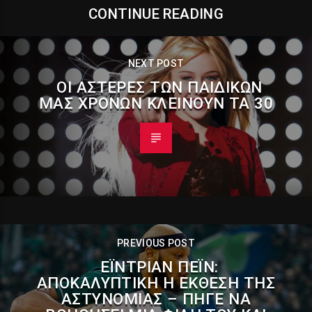
CONTINUE READING
NEXT POST
ΟΙ ΑΣΤΈΡΕΣ ΤΩΝ ΠΑΙΔΙΚΏΝ
ΜΑΣ ΧΡΌΝΩΝ ΚΛΕΊΝΟΥΝ ΤΑ 30
PREVIOUS POST
ΈΙΝΤΡΙΑΝ ΠΈΙΝ:
ΑΠΟΚΑΛΥΠΤΙΚΉ Η ΈΚΘΕΣΗ ΤΗΣ
ΑΣΤΥΝΟΜΊΑΣ – ΠΉΓΕ ΝΑ