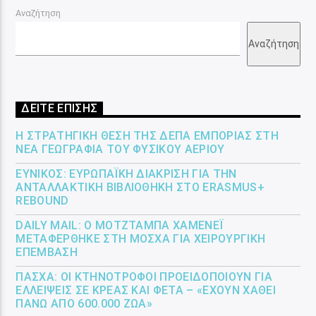
Αναζήτηση
Αναζήτηση
ΔΕΙΤΕ ΕΠΙΣΗΣ
Η ΣΤΡΑΤΗΓΙΚΉ ΘΈΣΗ ΤΗΣ ΔΕΠΑ ΕΜΠΟΡΊΑΣ ΣΤΗ
ΝΈΑ ΓΕΩΓΡΑΦΊΑ ΤΟΥ ΦΥΣΙΚΟΎ ΑΕΡΊΟΥ
ΕΎΝΙΚΟΣ: ΕΥΡΩΠΑΪΚΉ ΔΙΆΚΡΙΣΗ ΓΙΑ ΤΗΝ
ΑΝΤΑΛΛΑΚΤΙΚΉ ΒΙΒΛΙΟΘΉΚΗ ΣΤΟ ERASMUS+
REBOUND
DAILY MAIL: Ο ΜΟΤΖΤΆΜΠΑ ΧΑΜΕΝΕΪ́
ΜΕΤΑΦΈΡΘΗΚΕ ΣΤΗ ΜΌΣΧΑ ΓΙΑ ΧΕΙΡΟΥΡΓΙΚΉ
ΕΠΈΜΒΑΣΗ
ΠΆΣΧΑ: ΟΙ ΚΤΗΝΟΤΡΌΦΟΙ ΠΡΟΕΙΔΟΠΟΙΟΎΝ ΓΙΑ
ΕΛΛΕΊΨΕΙΣ ΣΕ ΚΡΈΑΣ ΚΑΙ ΦΈΤΑ – «ΈΧΟΥΝ ΧΑΘΕΊ
ΠΆΝΩ ΑΠΌ 600.000 ΖΏΑ»