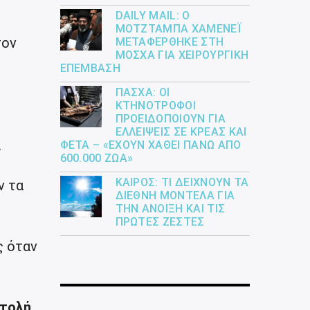
DAILY MAIL: Ο
ΜΟΤΖΤΆΜΠΑ ΧΑΜΕΝΕΪ́
τον
ΜΕΤΑΦΈΡΘΗΚΕ ΣΤΗ
ΜΌΣΧΑ ΓΙΑ ΧΕΙΡΟΥΡΓΙΚΉ
ΕΠΈΜΒΑΣΗ
ΠΆΣΧΑ: ΟΙ
ΚΤΗΝΟΤΡΌΦΟΙ
ΠΡΟΕΙΔΟΠΟΙΟΎΝ ΓΙΑ
ΕΛΛΕΊΨΕΙΣ ΣΕ ΚΡΈΑΣ ΚΑΙ
.
ΦΈΤΑ – «ΈΧΟΥΝ ΧΑΘΕΊ ΠΆΝΩ ΑΠΌ
600.000 ΖΏΑ»
ΚΑΙΡΌΣ: ΤΙ ΔΕΊΧΝΟΥΝ ΤΑ
ν τα
ΔΙΕΘΝΉ ΜΟΝΤΈΛΑ ΓΙΑ
ΤΗΝ ΆΝΟΙΞΗ ΚΑΙ ΤΙΣ
ΠΡΏΤΕΣ ΖΈΣΤΕΣ
ς όταν
ντολή