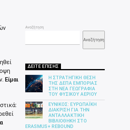
ών
Αναζήτηση
Αναζήτηση
ηθεί
ΔΕΙΤΕ ΕΠΙΣΗΣ
ποψη
Η ΣΤΡΑΤΗΓΙΚΉ ΘΈΣΗ
ν.
Είμαι
ΤΗΣ ΔΕΠΑ ΕΜΠΟΡΊΑΣ
ΣΤΗ ΝΈΑ ΓΕΩΓΡΑΦΊΑ
ΤΟΥ ΦΥΣΙΚΟΎ ΑΕΡΊΟΥ
στικά:
ΕΎΝΙΚΟΣ: ΕΥΡΩΠΑΪΚΉ
ΔΙΆΚΡΙΣΗ ΓΙΑ ΤΗΝ
ρεθεί
ΑΝΤΑΛΛΑΚΤΙΚΉ
ΒΙΒΛΙΟΘΉΚΗ ΣΤΟ
α
ERASMUS+ REBOUND