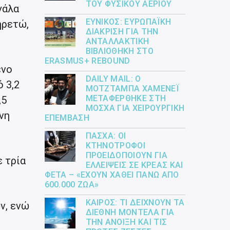
ΤΟΥ ΦΥΣΙΚΟΎ ΑΕΡΊΟΥ
γάλα
ΕΎΝΙΚΟΣ: ΕΥΡΩΠΑΪΚΉ
ηρετώ,
ΔΙΆΚΡΙΣΗ ΓΙΑ ΤΗΝ
ΑΝΤΑΛΛΑΚΤΙΚΉ
ΒΙΒΛΙΟΘΉΚΗ ΣΤΟ
ERASMUS+ REBOUND
ένο
DAILY MAIL: Ο
 3,2
ΜΟΤΖΤΆΜΠΑ ΧΑΜΕΝΕΪ́
ΜΕΤΑΦΈΡΘΗΚΕ ΣΤΗ
,5
ΜΌΣΧΑ ΓΙΑ ΧΕΙΡΟΥΡΓΙΚΉ
νη
ΕΠΈΜΒΑΣΗ
ΠΆΣΧΑ: ΟΙ
ΚΤΗΝΟΤΡΌΦΟΙ
ΠΡΟΕΙΔΟΠΟΙΟΎΝ ΓΙΑ
 τρία
ΕΛΛΕΊΨΕΙΣ ΣΕ ΚΡΈΑΣ ΚΑΙ
ΦΈΤΑ – «ΈΧΟΥΝ ΧΑΘΕΊ ΠΆΝΩ ΑΠΌ
600.000 ΖΏΑ»
ΚΑΙΡΌΣ: ΤΙ ΔΕΊΧΝΟΥΝ ΤΑ
ν, ενώ
ΔΙΕΘΝΉ ΜΟΝΤΈΛΑ ΓΙΑ
ΤΗΝ ΆΝΟΙΞΗ ΚΑΙ ΤΙΣ