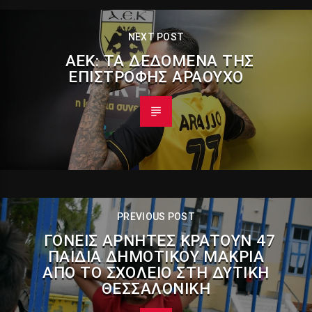
NEXT POST
AEΚ: ΤΑ ΔΕΔΟΜΈΝΑ ΤΗΣ
ΕΠΙΣΤΡΟΦΉΣ ΑΡΑΟΎΧΟ
PREVIOUS POST
ΓΟΝΕΊΣ ΑΡΝΗΤΈΣ ΚΡΑΤΟΎΝ 47
ΠΑΙΔΙΆ ΔΗΜΟΤΙΚΟΎ ΜΑΚΡΙΆ
ΑΠΌ ΤΟ ΣΧΟΛΕΊΟ ΣΤΗ ΔΥΤΙΚΉ
ΘΕΣΣΑΛΟΝΊΚΗ