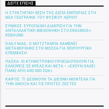
ΔΕΙΤΕ ΕΠΙΣΗΣ
Η ΣΤΡΑΤΗΓΙΚΉ ΘΈΣΗ ΤΗΣ ΔΕΠΑ ΕΜΠΟΡΊΑΣ ΣΤΗ
ΝΈΑ ΓΕΩΓΡΑΦΊΑ ΤΟΥ ΦΥΣΙΚΟΎ ΑΕΡΊΟΥ
ΕΎΝΙΚΟΣ: ΕΥΡΩΠΑΪΚΉ ΔΙΆΚΡΙΣΗ ΓΙΑ ΤΗΝ
ΑΝΤΑΛΛΑΚΤΙΚΉ ΒΙΒΛΙΟΘΉΚΗ ΣΤΟ ERASMUS+
REBOUND
DAILY MAIL: Ο ΜΟΤΖΤΆΜΠΑ ΧΑΜΕΝΕΪ́
ΜΕΤΑΦΈΡΘΗΚΕ ΣΤΗ ΜΌΣΧΑ ΓΙΑ ΧΕΙΡΟΥΡΓΙΚΉ
ΕΠΈΜΒΑΣΗ
ΠΆΣΧΑ: ΟΙ ΚΤΗΝΟΤΡΌΦΟΙ ΠΡΟΕΙΔΟΠΟΙΟΎΝ ΓΙΑ
ΕΛΛΕΊΨΕΙΣ ΣΕ ΚΡΈΑΣ ΚΑΙ ΦΈΤΑ – «ΈΧΟΥΝ ΧΑΘΕΊ
ΠΆΝΩ ΑΠΌ 600.000 ΖΏΑ»
ΚΑΙΡΌΣ: ΤΙ ΔΕΊΧΝΟΥΝ ΤΑ ΔΙΕΘΝΉ ΜΟΝΤΈΛΑ ΓΙΑ
ΤΗΝ ΆΝΟΙΞΗ ΚΑΙ ΤΙΣ ΠΡΏΤΕΣ ΖΈΣΤΕΣ