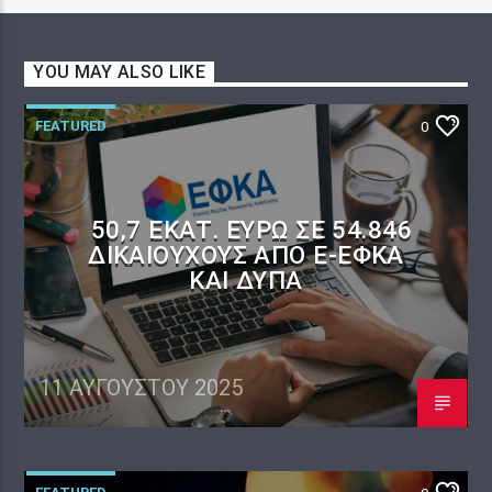
YOU MAY ALSO LIKE
FEATURED
0
50,7 ΕΚΑΤ. ΕΥΡΏ ΣΕ 54.846
ΔΙΚΑΙΟΎΧΟΥΣ ΑΠΌ E-ΕΦΚΑ
ΚΑΙ ΔΥΠΑ
11 ΑΥΓΟΎΣΤΟΥ 2025