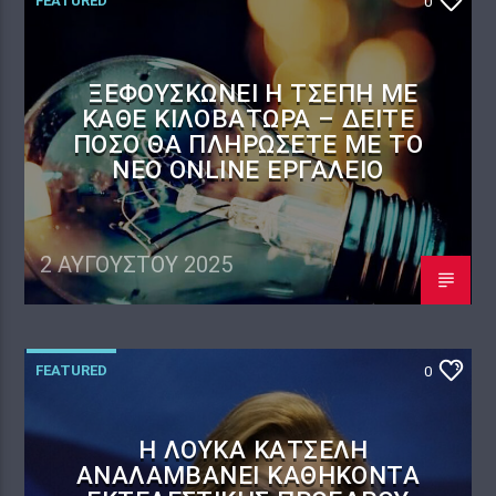
FEATURED
0
ΞΕΦΟΥΣΚΏΝΕΙ Η ΤΣΈΠΗ ΜΕ
ΚΆΘΕ ΚΙΛΟΒΑΤΏΡΑ – ΔΕΊΤΕ
ΠΌΣΟ ΘΑ ΠΛΗΡΏΣΕΤΕ ΜΕ ΤΟ
ΝΈΟ ONLINE ΕΡΓΑΛΕΊΟ
2 ΑΥΓΟΎΣΤΟΥ 2025
FEATURED
0
Η ΛΟΎΚΑ ΚΑΤΣΈΛΗ
ΑΝΑΛΑΜΒΆΝΕΙ ΚΑΘΉΚΟΝΤΑ