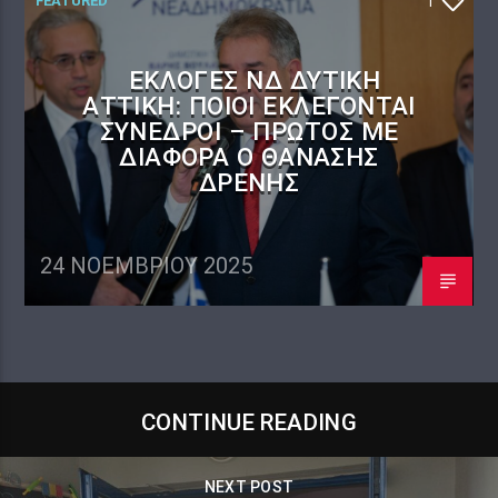
FEATURED
1
ΕΚΛΟΓΈΣ ΝΔ ΔΥΤΙΚΉ
ΑΤΤΙΚΉ: ΠΟΙΟΙ ΕΚΛΈΓΟΝΤΑΙ
ΣΎΝΕΔΡΟΙ – ΠΡΏΤΟΣ ΜΕ
ΔΙΑΦΟΡΆ Ο ΘΑΝΆΣΗΣ
ΔΡΈΝΗΣ
24 ΝΟΕΜΒΡΊΟΥ 2025
CONTINUE READING
NEXT POST