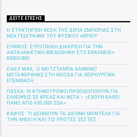
ΔΕΙΤΕ ΕΠΙΣΗΣ
Η ΣΤΡΑΤΗΓΙΚΉ ΘΈΣΗ ΤΗΣ ΔΕΠΑ ΕΜΠΟΡΊΑΣ ΣΤΗ
ΝΈΑ ΓΕΩΓΡΑΦΊΑ ΤΟΥ ΦΥΣΙΚΟΎ ΑΕΡΊΟΥ
ΕΎΝΙΚΟΣ: ΕΥΡΩΠΑΪΚΉ ΔΙΆΚΡΙΣΗ ΓΙΑ ΤΗΝ
ΑΝΤΑΛΛΑΚΤΙΚΉ ΒΙΒΛΙΟΘΉΚΗ ΣΤΟ ERASMUS+
REBOUND
DAILY MAIL: Ο ΜΟΤΖΤΆΜΠΑ ΧΑΜΕΝΕΪ́
ΜΕΤΑΦΈΡΘΗΚΕ ΣΤΗ ΜΌΣΧΑ ΓΙΑ ΧΕΙΡΟΥΡΓΙΚΉ
ΕΠΈΜΒΑΣΗ
ΠΆΣΧΑ: ΟΙ ΚΤΗΝΟΤΡΌΦΟΙ ΠΡΟΕΙΔΟΠΟΙΟΎΝ ΓΙΑ
ΕΛΛΕΊΨΕΙΣ ΣΕ ΚΡΈΑΣ ΚΑΙ ΦΈΤΑ – «ΈΧΟΥΝ ΧΑΘΕΊ
ΠΆΝΩ ΑΠΌ 600.000 ΖΏΑ»
ΚΑΙΡΌΣ: ΤΙ ΔΕΊΧΝΟΥΝ ΤΑ ΔΙΕΘΝΉ ΜΟΝΤΈΛΑ ΓΙΑ
ΤΗΝ ΆΝΟΙΞΗ ΚΑΙ ΤΙΣ ΠΡΏΤΕΣ ΖΈΣΤΕΣ