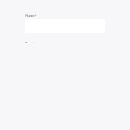
Name*
Email*
Please accept terms & condition