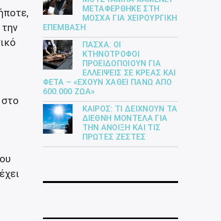
ΜΕΤΑΦΈΡΘΗΚΕ ΣΤΗ
ήποτε,
ΜΌΣΧΑ ΓΙΑ ΧΕΙΡΟΥΡΓΙΚΉ
 την
ΕΠΈΜΒΑΣΗ
σικό
ΠΆΣΧΑ: ΟΙ
ΚΤΗΝΟΤΡΌΦΟΙ
ΠΡΟΕΙΔΟΠΟΙΟΎΝ ΓΙΑ
ΕΛΛΕΊΨΕΙΣ ΣΕ ΚΡΈΑΣ ΚΑΙ
ΦΈΤΑ – «ΈΧΟΥΝ ΧΑΘΕΊ ΠΆΝΩ ΑΠΌ
600.000 ΖΏΑ»
 στο
ΚΑΙΡΌΣ: ΤΙ ΔΕΊΧΝΟΥΝ ΤΑ
ΔΙΕΘΝΉ ΜΟΝΤΈΛΑ ΓΙΑ
ΤΗΝ ΆΝΟΙΞΗ ΚΑΙ ΤΙΣ
ΠΡΏΤΕΣ ΖΈΣΤΕΣ
βου
 έχει