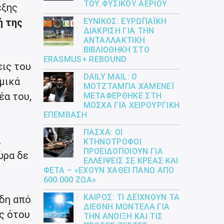
ΤΟΥ ΦΥΣΙΚΟΎ ΑΕΡΊΟΥ
έξης
ή της
ΕΎΝΙΚΟΣ: ΕΥΡΩΠΑΪΚΉ
ΔΙΆΚΡΙΣΗ ΓΙΑ ΤΗΝ
ΑΝΤΑΛΛΑΚΤΙΚΉ
ΒΙΒΛΙΟΘΉΚΗ ΣΤΟ
ERASMUS+ REBOUND
εις του
DAILY MAIL: Ο
μικά
ΜΟΤΖΤΆΜΠΑ ΧΑΜΕΝΕΪ́
έα του,
ΜΕΤΑΦΈΡΘΗΚΕ ΣΤΗ
ΜΌΣΧΑ ΓΙΑ ΧΕΙΡΟΥΡΓΙΚΉ
ΕΠΈΜΒΑΣΗ
ΠΆΣΧΑ: ΟΙ
ί
ΚΤΗΝΟΤΡΌΦΟΙ
ΠΡΟΕΙΔΟΠΟΙΟΎΝ ΓΙΑ
ώρα δε
ΕΛΛΕΊΨΕΙΣ ΣΕ ΚΡΈΑΣ ΚΑΙ
ΦΈΤΑ – «ΈΧΟΥΝ ΧΑΘΕΊ ΠΆΝΩ ΑΠΌ
600.000 ΖΏΑ»
ΚΑΙΡΌΣ: ΤΙ ΔΕΊΧΝΟΥΝ ΤΑ
άδη από
ΔΙΕΘΝΉ ΜΟΝΤΈΛΑ ΓΙΑ
ς ότου
ΤΗΝ ΆΝΟΙΞΗ ΚΑΙ ΤΙΣ