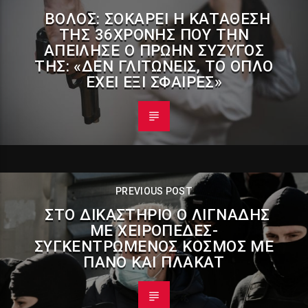
ΒΌΛΟΣ: ΣΟΚΆΡΕΙ Η ΚΑΤΆΘΕΣΗ
ΤΗΣ 36ΧΡΟΝΗΣ ΠΟΥ ΤΗΝ
ΑΠΕΊΛΗΣΕ Ο ΠΡΏΗΝ ΣΎΖΥΓΌΣ
ΤΗΣ: «ΔΕΝ ΓΛΙΤΏΝΕΙΣ, ΤΟ ΌΠΛΟ
ΈΧΕΙ ΈΞΙ ΣΦΑΊΡΕΣ»
PREVIOUS POST
ΣΤΟ ΔΙΚΑΣΤΉΡΙΟ Ο ΛΙΓΝΆΔΗΣ
ΜΕ ΧΕΙΡΟΠΈΔΕΣ-
ΣΥΓΚΕΝΤΡΩΜΈΝΟΣ ΚΌΣΜΟΣ ΜΕ
ΠΑΝΌ ΚΑΙ ΠΛΑΚΆΤ