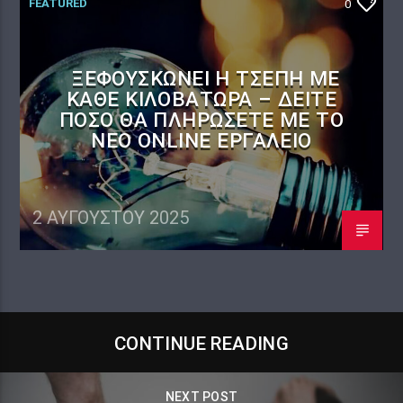
FEATURED
0
ΞΕΦΟΥΣΚΏΝΕΙ Η ΤΣΈΠΗ ΜΕ
ΚΆΘΕ ΚΙΛΟΒΑΤΏΡΑ – ΔΕΊΤΕ
ΠΌΣΟ ΘΑ ΠΛΗΡΏΣΕΤΕ ΜΕ ΤΟ
ΝΈΟ ONLINE ΕΡΓΑΛΕΊΟ
2 ΑΥΓΟΎΣΤΟΥ 2025
CONTINUE READING
NEXT POST