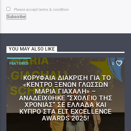
Please accept terms & condition
YOU MAY ALSO LIKE
FEATURED
0
ΚΟΡΥΦΑΊΑ ΔΙΆΚΡΙΣΗ ΓΙΑ ΤΟ
«ΚΈΝΤΡΟ ΞΈΝΩΝ ΓΛΩΣΣΏΝ
ΜΑΡΊΑ ΓΙΑΧΑΛΉ» –
ΑΝΑΔΕΊΧΘΗΚΕ “ΣΧΟΛΕΊΟ ΤΗΣ
ΧΡΟΝΙΆΣ” ΣΕ ΕΛΛΆΔΑ ΚΑΙ
ΚΎΠΡΟ ΣΤΑ ELT EXCELLENCE
AWARDS 2025!