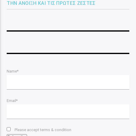
ΤΗΝ ΆΝΟΙΞΗ ΚΑΙ ΤΙΣ ΠΡΏΤΕΣ ΖΈΣΤΕΣ
Name*
Email*
Please accept terms & condition