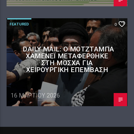
FEATURED
0
DAILY MAIL: Ο ΜΟΤΖΤΆΜΠΑ
ΧΑΜΕΝΕΪ́ ΜΕΤΑΦΈΡΘΗΚΕ
ΣΤΗ ΜΌΣΧΑ ΓΙΑ
ΧΕΙΡΟΥΡΓΙΚΉ ΕΠΈΜΒΑΣΗ
16 ΜΑΡΤΊΟΥ 2026