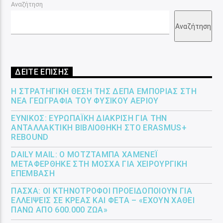
Αναζήτηση
Αναζήτηση
ΔΕΙΤΕ ΕΠΙΣΗΣ
Η ΣΤΡΑΤΗΓΙΚΉ ΘΈΣΗ ΤΗΣ ΔΕΠΑ ΕΜΠΟΡΊΑΣ ΣΤΗ
ΝΈΑ ΓΕΩΓΡΑΦΊΑ ΤΟΥ ΦΥΣΙΚΟΎ ΑΕΡΊΟΥ
ΕΎΝΙΚΟΣ: ΕΥΡΩΠΑΪΚΉ ΔΙΆΚΡΙΣΗ ΓΙΑ ΤΗΝ
ΑΝΤΑΛΛΑΚΤΙΚΉ ΒΙΒΛΙΟΘΉΚΗ ΣΤΟ ERASMUS+
REBOUND
DAILY MAIL: Ο ΜΟΤΖΤΆΜΠΑ ΧΑΜΕΝΕΪ́
ΜΕΤΑΦΈΡΘΗΚΕ ΣΤΗ ΜΌΣΧΑ ΓΙΑ ΧΕΙΡΟΥΡΓΙΚΉ
ΕΠΈΜΒΑΣΗ
ΠΆΣΧΑ: ΟΙ ΚΤΗΝΟΤΡΌΦΟΙ ΠΡΟΕΙΔΟΠΟΙΟΎΝ ΓΙΑ
ΕΛΛΕΊΨΕΙΣ ΣΕ ΚΡΈΑΣ ΚΑΙ ΦΈΤΑ – «ΈΧΟΥΝ ΧΑΘΕΊ
ΠΆΝΩ ΑΠΌ 600.000 ΖΏΑ»