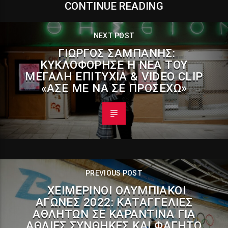
CONTINUE READING
NEXT POST
ΓΙΏΡΓΟΣ ΣΑΜΠΆΝΗΣ:
ΚΥΚΛΟΦΌΡΗΣΕ Η ΝΈΑ ΤΟΥ
ΜΕΓΆΛΗ ΕΠΙΤΥΧΊΑ & VIDEO CLIP
«ΆΣΕ ΜΕ ΝΑ ΣΕ ΠΡΟΣΈΧΩ»
PREVIOUS POST
ΧΕΙΜΕΡΙΝΟΊ ΟΛΥΜΠΙΑΚΟΊ
ΑΓΏΝΕΣ 2022: ΚΑΤΑΓΓΕΛΊΕΣ
ΑΘΛΗΤΏΝ ΣΕ ΚΑΡΑΝΤΊΝΑ ΓΙΑ
ΆΘΛΙΕΣ ΣΥΝΘΉΚΕΣ ΚΑΙ ΦΑΓΗΤΌ