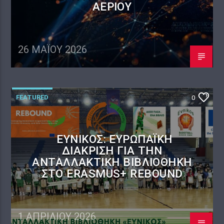
ΑΕΡΊΟΥ
26 ΜΑΪ́ΟΥ 2026
FEATURED
0
ΕΎΝΙΚΟΣ: ΕΥΡΩΠΑΪΚΉ
ΔΙΆΚΡΙΣΗ ΓΙΑ ΤΗΝ
ΑΝΤΑΛΛΑΚΤΙΚΉ ΒΙΒΛΙΟΘΉΚΗ
ΣΤΟ ERASMUS+ REBOUND
1 ΑΠΡΙΛΊΟΥ 2026