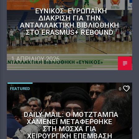
ΕΎΝΙΚΟΣ: ΕΥΡΩΠΑΪΚΉ
ΔΙΆΚΡΙΣΗ ΓΙΑ ΤΗΝ
ΑΝΤΑΛΛΑΚΤΙΚΉ ΒΙΒΛΙΟΘΉΚΗ
ΣΤΟ ERASMUS+ REBOUND
1 ΑΠΡΙΛΊΟΥ 2026
FEATURED
0
DAILY MAIL: Ο ΜΟΤΖΤΆΜΠΑ
ΧΑΜΕΝΕΪ́ ΜΕΤΑΦΈΡΘΗΚΕ
ΣΤΗ ΜΌΣΧΑ ΓΙΑ
ΧΕΙΡΟΥΡΓΙΚΉ ΕΠΈΜΒΑΣΗ