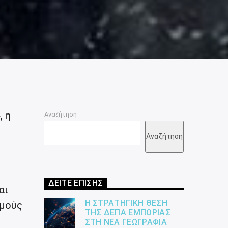
, η
Αναζήτηση
Αναζήτηση
ΔΕΙΤΕ ΕΠΙΣΗΣ
αι
Η ΣΤΡΑΤΗΓΙΚΉ ΘΈΣΗ
θμούς
ΤΗΣ ΔΕΠΑ ΕΜΠΟΡΊΑΣ
ΣΤΗ ΝΈΑ ΓΕΩΓΡΑΦΊΑ