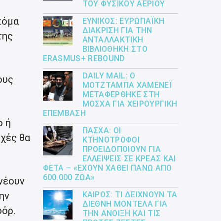
ΤΟΥ ΦΥΣΙΚΟΎ ΑΕΡΊΟΥ
κόμα
ΕΎΝΙΚΟΣ: ΕΥΡΩΠΑΪΚΉ
ΔΙΆΚΡΙΣΗ ΓΙΑ ΤΗΝ
της
ΑΝΤΑΛΛΑΚΤΙΚΉ
ΒΙΒΛΙΟΘΉΚΗ ΣΤΟ
ERASMUS+ REBOUND
DAILY MAIL: Ο
ους
ΜΟΤΖΤΆΜΠΑ ΧΑΜΕΝΕΪ́
ΜΕΤΑΦΈΡΘΗΚΕ ΣΤΗ
ΜΌΣΧΑ ΓΙΑ ΧΕΙΡΟΥΡΓΙΚΉ
ΕΠΈΜΒΑΣΗ
ο ή
ΠΆΣΧΑ: ΟΙ
οχές θα
ΚΤΗΝΟΤΡΌΦΟΙ
ΠΡΟΕΙΔΟΠΟΙΟΎΝ ΓΙΑ
ΕΛΛΕΊΨΕΙΣ ΣΕ ΚΡΈΑΣ ΚΑΙ
ΦΈΤΑ – «ΈΧΟΥΝ ΧΑΘΕΊ ΠΆΝΩ ΑΠΌ
600.000 ΖΏΑ»
νέουν
ην
ΚΑΙΡΌΣ: ΤΙ ΔΕΊΧΝΟΥΝ ΤΑ
ΔΙΕΘΝΉ ΜΟΝΤΈΛΑ ΓΙΑ
φόρ.
ΤΗΝ ΆΝΟΙΞΗ ΚΑΙ ΤΙΣ