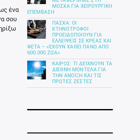
ΜΕΤΑΦΈΡΘΗΚΕ ΣΤΗ
ΜΌΣΧΑ ΓΙΑ ΧΕΙΡΟΥΡΓΙΚΉ
κως ένα
ΕΠΈΜΒΑΣΗ
να σου
ΠΆΣΧΑ: ΟΙ
τηρίξω
ΚΤΗΝΟΤΡΌΦΟΙ
ΠΡΟΕΙΔΟΠΟΙΟΎΝ ΓΙΑ
ΕΛΛΕΊΨΕΙΣ ΣΕ ΚΡΈΑΣ ΚΑΙ
ΦΈΤΑ – «ΈΧΟΥΝ ΧΑΘΕΊ ΠΆΝΩ ΑΠΌ
600.000 ΖΏΑ»
ΚΑΙΡΌΣ: ΤΙ ΔΕΊΧΝΟΥΝ ΤΑ
ΔΙΕΘΝΉ ΜΟΝΤΈΛΑ ΓΙΑ
ΤΗΝ ΆΝΟΙΞΗ ΚΑΙ ΤΙΣ
ΠΡΏΤΕΣ ΖΈΣΤΕΣ