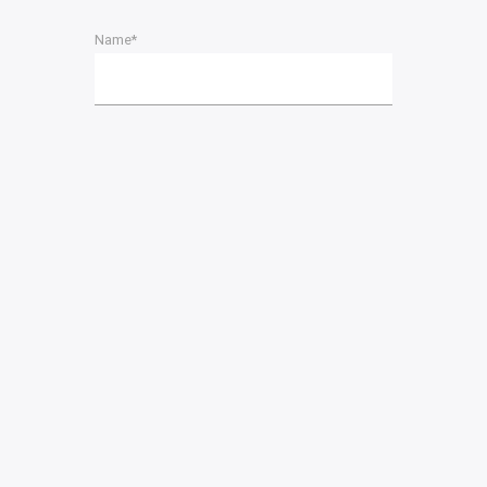
Name*
Email*
Please accept terms & condition
PREVIOUS POST