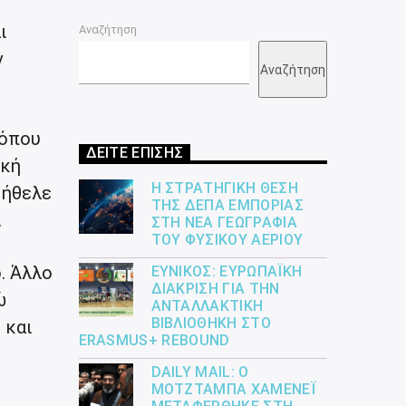
ι
Αναζήτηση
ν
Αναζήτηση
 όπου
ΔΕΙΤΕ ΕΠΙΣΗΣ
ική
Η ΣΤΡΑΤΗΓΙΚΉ ΘΈΣΗ
 ήθελε
ΤΗΣ ΔΕΠΑ ΕΜΠΟΡΊΑΣ
.
ΣΤΗ ΝΈΑ ΓΕΩΓΡΑΦΊΑ
ΤΟΥ ΦΥΣΙΚΟΎ ΑΕΡΊΟΥ
. Άλλο
ΕΎΝΙΚΟΣ: ΕΥΡΩΠΑΪΚΉ
ΔΙΆΚΡΙΣΗ ΓΙΑ ΤΗΝ
ώ
ΑΝΤΑΛΛΑΚΤΙΚΉ
ΒΙΒΛΙΟΘΉΚΗ ΣΤΟ
 και
ERASMUS+ REBOUND
DAILY MAIL: Ο
ΜΟΤΖΤΆΜΠΑ ΧΑΜΕΝΕΪ́