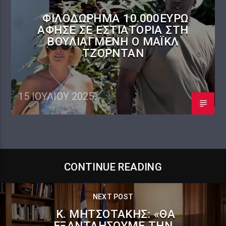
ΦΙΛΟΔΏΡΗΜΑ 10.000ΕΥΡΏ
ΆΦΗΣΕ ΣΕ ΕΣΤΙΑΤΌΡΙΑ ΣΤΗ
ΒΟΥΛΙΑΓΜΈΝΗ Ο ΜΆΙΚΛ
ΤΖΌΡΝΤΑΝ
15 ΙΟΥΛΊΟΥ 2025
CONTINUE READING
NEXT POST
K. ΜΗΤΣΟΤΆΚΗΣ: «ΘΑ
ΕΞΑΝΤΛΉΣΟΥΜΕ ΤΗΝ