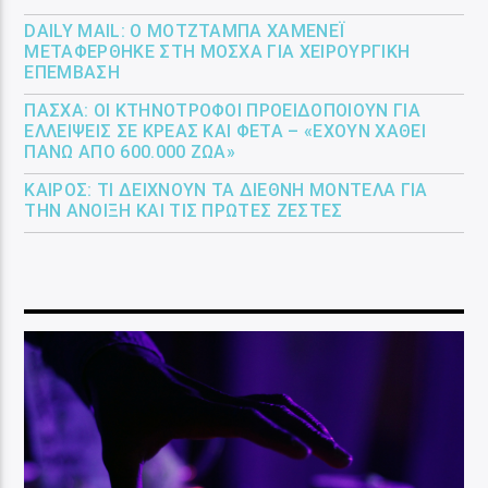
DAILY MAIL: Ο ΜΟΤΖΤΆΜΠΑ ΧΑΜΕΝΕΪ́
ΜΕΤΑΦΈΡΘΗΚΕ ΣΤΗ ΜΌΣΧΑ ΓΙΑ ΧΕΙΡΟΥΡΓΙΚΉ
ΕΠΈΜΒΑΣΗ
ΠΆΣΧΑ: ΟΙ ΚΤΗΝΟΤΡΌΦΟΙ ΠΡΟΕΙΔΟΠΟΙΟΎΝ ΓΙΑ
ΕΛΛΕΊΨΕΙΣ ΣΕ ΚΡΈΑΣ ΚΑΙ ΦΈΤΑ – «ΈΧΟΥΝ ΧΑΘΕΊ
ΠΆΝΩ ΑΠΌ 600.000 ΖΏΑ»
ΚΑΙΡΌΣ: ΤΙ ΔΕΊΧΝΟΥΝ ΤΑ ΔΙΕΘΝΉ ΜΟΝΤΈΛΑ ΓΙΑ
ΤΗΝ ΆΝΟΙΞΗ ΚΑΙ ΤΙΣ ΠΡΏΤΕΣ ΖΈΣΤΕΣ