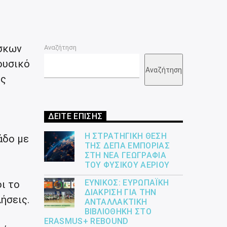
ίσκων
Αναζήτηση
ουσικό
Αναζήτηση
ες
ΔΕΙΤΕ ΕΠΙΣΗΣ
Η ΣΤΡΑΤΗΓΙΚΉ ΘΈΣΗ
άδο με
ΤΗΣ ΔΕΠΑ ΕΜΠΟΡΊΑΣ
ΣΤΗ ΝΈΑ ΓΕΩΓΡΑΦΊΑ
ΤΟΥ ΦΥΣΙΚΟΎ ΑΕΡΊΟΥ
ΕΎΝΙΚΟΣ: ΕΥΡΩΠΑΪΚΉ
οι το
ΔΙΆΚΡΙΣΗ ΓΙΑ ΤΗΝ
ήσεις.
ΑΝΤΑΛΛΑΚΤΙΚΉ
ΒΙΒΛΙΟΘΉΚΗ ΣΤΟ
ERASMUS+ REBOUND