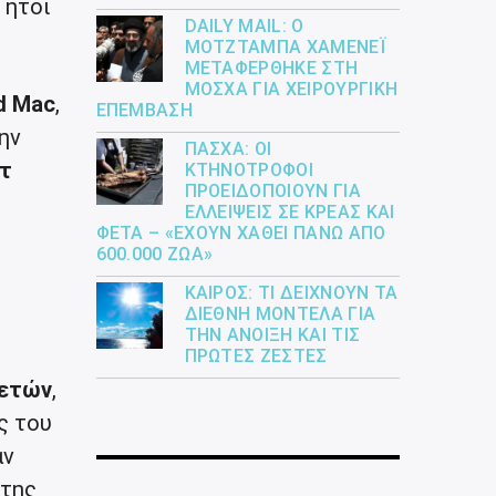
 ήτοι
DAILY MAIL: Ο
ΜΟΤΖΤΆΜΠΑ ΧΑΜΕΝΕΪ́
ΜΕΤΑΦΈΡΘΗΚΕ ΣΤΗ
ΜΌΣΧΑ ΓΙΑ ΧΕΙΡΟΥΡΓΙΚΉ
d Mac
,
ΕΠΈΜΒΑΣΗ
την
ΠΆΣΧΑ: ΟΙ
τ
ΚΤΗΝΟΤΡΌΦΟΙ
ΠΡΟΕΙΔΟΠΟΙΟΎΝ ΓΙΑ
ΕΛΛΕΊΨΕΙΣ ΣΕ ΚΡΈΑΣ ΚΑΙ
ΦΈΤΑ – «ΈΧΟΥΝ ΧΑΘΕΊ ΠΆΝΩ ΑΠΌ
600.000 ΖΏΑ»
ΚΑΙΡΌΣ: ΤΙ ΔΕΊΧΝΟΥΝ ΤΑ
ΔΙΕΘΝΉ ΜΟΝΤΈΛΑ ΓΙΑ
ΤΗΝ ΆΝΟΙΞΗ ΚΑΙ ΤΙΣ
ΠΡΏΤΕΣ ΖΈΣΤΕΣ
σετών
,
ς του
αν
της