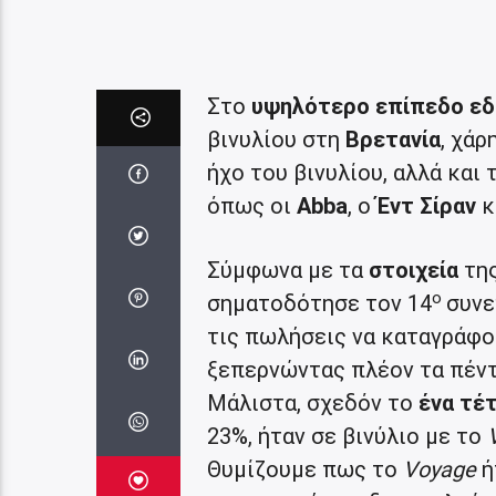
Στο
υψηλότερο επίπεδο εδώ
βινυλίου στη
Βρετανία
, χά
ήχο του βινυλίου, αλλά και
όπως οι
Abba
, ο
Έντ Σίραν
κ
Σύμφωνα με τα
στοιχεία
τη
ο
σηματοδότησε τον 14
συνε
τις πωλήσεις να καταγράφου
ξεπερνώντας πλέον τα πέντ
Μάλιστα, σχεδόν το
ένα τέ
23%, ήταν σε βινύλιο με το
Θυμίζουμε πως το
Voyage
ή