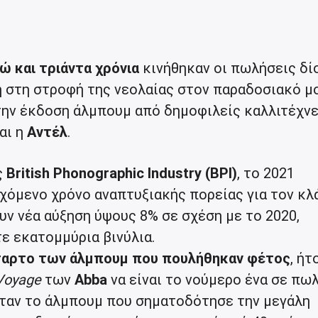
 και τριάντα χρόνια
κινήθηκαν οι πωλήσεις δ
ρη στη στροφή της νεολαίας στον παραδοσιακό μ
 την έκδοση άλμπουμ από δημοφιλείς καλλιτέχν
αι η
Αντέλ
.
ς
British Phonographic Industry (BPI)
, το 2021
χόμενο χρόνο αναπτυξιακής πορείας για τον κλ
ν νέα αύξηση ύψους 8% σε σχέση με το 2020,
ε εκατομμύρια βινύλια.
ταρτο των άλμπουμ που πουλήθηκαν φέτος
, ήτ
Voyage
των
Abba
να είναι το νούμερο ένα σε πωλ
ταν το άλμπουμ που σηματοδότησε την μεγάλη