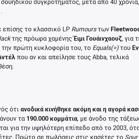
σουηδικού συγκροτήματος, μετά από 40 χρόνια,
.
 επίσης το κλασσικό LP
Rumours
των
Fleetwoo
lack
της πρόωρα χαμένης
Έιμι Γουάινχαουζ
, για 
 την πρώτη κυκλοφορία του, το
Equals(=)
του
Εν
ντέλ
που αν και απείλησε τους Abba, τελικά
θέση.
νός ότι
ανοδικά κινήθηκε ακόμη και η αγορά κα
τάνουν τα
190.000 κομμάτια
, με άνοδο της τάξεω
ται για την υψηλότερη επίπεδο από το 2003, ότ
σέτες. Πρώτο σε πωλήσεις στις κασέτες το
Sour