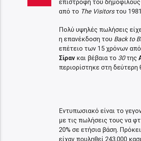
επιστροφή του δημοφιλούς 
από το
The Visitors
του 1981
Πολύ υψηλές πωλήσεις είχε
η επανέκδοση του
Back to B
επέτειο των 15 χρόνων από
Σίραν
και βέβαια το
30
της
Α
περιορίστηκε στη δεύτερη 
Εντυπωσιακό είναι το γεγο
με τις πωλήσεις τους να φ
20% σε ετήσια βάση. Πρόκει
είχαν πουληθεί 243.000 κα