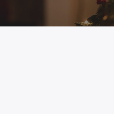
 κυβέρνησης επαναλαμβάνουν σε όλους τους
ται θέμα lockdown ή νέων περιοριστικών
βολιασμένους, στην πραγματικότητα τηρείται
 οριστικές αποφάσεις αναμένεται να ληφθούν
απενθήμερο του Δεκεμβρίου. Με αγωνία
ρνηση και ειδικοί τον αριθμό των θυμάτων
ων, ελπίζοντας να αντέξει το ΕΣΥ το […]