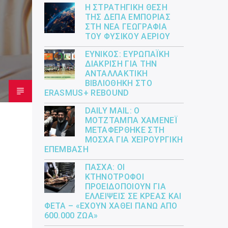
Η ΣΤΡΑΤΗΓΙΚΉ ΘΈΣΗ
ΤΗΣ ΔΕΠΑ ΕΜΠΟΡΊΑΣ
ΣΤΗ ΝΈΑ ΓΕΩΓΡΑΦΊΑ
ΤΟΥ ΦΥΣΙΚΟΎ ΑΕΡΊΟΥ
ΕΎΝΙΚΟΣ: ΕΥΡΩΠΑΪΚΉ
ΔΙΆΚΡΙΣΗ ΓΙΑ ΤΗΝ
ΑΝΤΑΛΛΑΚΤΙΚΉ
ΒΙΒΛΙΟΘΉΚΗ ΣΤΟ
ERASMUS+ REBOUND
DAILY MAIL: Ο
ΜΟΤΖΤΆΜΠΑ ΧΑΜΕΝΕΪ́
ΜΕΤΑΦΈΡΘΗΚΕ ΣΤΗ
ΜΌΣΧΑ ΓΙΑ ΧΕΙΡΟΥΡΓΙΚΉ
ΕΠΈΜΒΑΣΗ
ΠΆΣΧΑ: ΟΙ
ΚΤΗΝΟΤΡΌΦΟΙ
ΠΡΟΕΙΔΟΠΟΙΟΎΝ ΓΙΑ
ΕΛΛΕΊΨΕΙΣ ΣΕ ΚΡΈΑΣ ΚΑΙ
ΦΈΤΑ – «ΈΧΟΥΝ ΧΑΘΕΊ ΠΆΝΩ ΑΠΌ
600.000 ΖΏΑ»