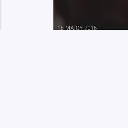
18 ΜΑΪ́ΟΥ 2016
Αν και στελέχη της
τόνους ότι δεν τίθε
μέτρων για τους εμ
στάση αναμονής και
μέσα στο πρώτο δεκ
παρακολουθούν κυβέ
και των διασωληνώσε