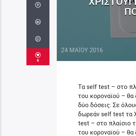
ΧΡΙΣΤΟΎΓ
ΠΌ
24 ΜΑΪ́ΟΥ 2016
6
Τα self test – στο 
του κοροναϊού – θα
δύο δόσεις. Σε όλο
δωρεάν self test τα
test – στο πλαίσιο
του κοροναϊού – θα