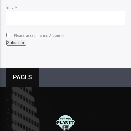
Email*
Please accept terms & condition
PAGES