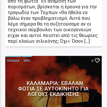
από τη φωτιά” Εν αναμονή των
πορισμάτων, βρίσκεται η έρευνα για την
τραγωδία των Τεμπών «Θα ήθελα να
βάλω έναν προβληματισμό. Αυτά που
λέμε σήμερα θα τα συζητούσαμε αν οι
τεχνικοί σύμβουλοι των οικογενειών
είχαν και αυτοί πειστεί από τις θεωρίες
περί ελαίων σιλικόνης; Όχι». Όσον […]
ΕΛΛΑΔΑ
ΝΕΑ
0
ΚΑΛΑΜΑΡΙΆ: ΈΒΑΛΑΝ
ΦΩΤΙΆ ΣΕ ΑΥΤΟΚΊΝΗΤΟ ΓΙΑ
ΛΌΓΟΥΣ ΕΚΔΊΚΗΣΗΣ