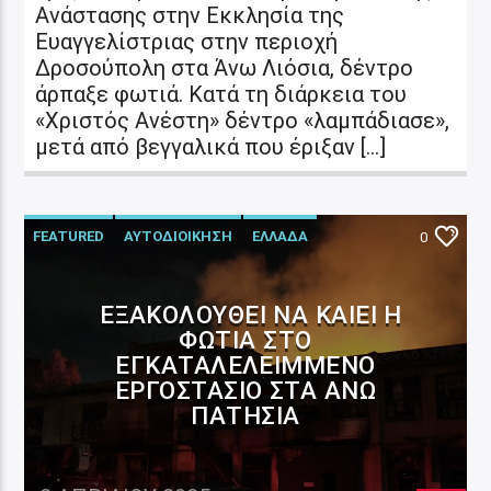
Ανάστασης στην Εκκλησία της
Ευαγγελίστριας στην περιοχή
Δροσούπολη στα Άνω Λιόσια, δέντρο
άρπαξε φωτιά. Κατά τη διάρκεια του
«Χριστός Ανέστη» δέντρο «λαμπάδιασε»,
μετά από βεγγαλικά που έριξαν […]
FEATURED
ΑΥΤΟΔΙΟΙΚΗΣΗ
ΕΛΛΑΔΑ
0
ΕΞΑΚΟΛΟΥΘΕΊ ΝΑ ΚΑΊΕΙ Η
ΦΩΤΙΆ ΣΤΟ
ΕΓΚΑΤΑΛΕΛΕΙΜΜΈΝΟ
ΕΡΓΟΣΤΆΣΙΟ ΣΤΑ ΆΝΩ
ΠΑΤΉΣΙΑ