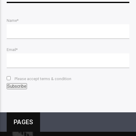
Name*
Email*
Please accept terms & condition
PAGES