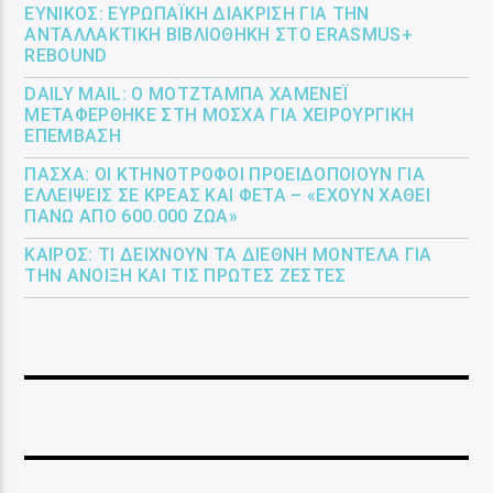
ΕΎΝΙΚΟΣ: ΕΥΡΩΠΑΪΚΉ ΔΙΆΚΡΙΣΗ ΓΙΑ ΤΗΝ
ΑΝΤΑΛΛΑΚΤΙΚΉ ΒΙΒΛΙΟΘΉΚΗ ΣΤΟ ERASMUS+
REBOUND
DAILY MAIL: Ο ΜΟΤΖΤΆΜΠΑ ΧΑΜΕΝΕΪ́
ΜΕΤΑΦΈΡΘΗΚΕ ΣΤΗ ΜΌΣΧΑ ΓΙΑ ΧΕΙΡΟΥΡΓΙΚΉ
ΕΠΈΜΒΑΣΗ
ΠΆΣΧΑ: ΟΙ ΚΤΗΝΟΤΡΌΦΟΙ ΠΡΟΕΙΔΟΠΟΙΟΎΝ ΓΙΑ
ΕΛΛΕΊΨΕΙΣ ΣΕ ΚΡΈΑΣ ΚΑΙ ΦΈΤΑ – «ΈΧΟΥΝ ΧΑΘΕΊ
ΠΆΝΩ ΑΠΌ 600.000 ΖΏΑ»
ΚΑΙΡΌΣ: ΤΙ ΔΕΊΧΝΟΥΝ ΤΑ ΔΙΕΘΝΉ ΜΟΝΤΈΛΑ ΓΙΑ
ΤΗΝ ΆΝΟΙΞΗ ΚΑΙ ΤΙΣ ΠΡΏΤΕΣ ΖΈΣΤΕΣ