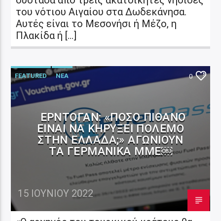
του νότιου Αιγαίου στα Δωδεκάνησα.
Αυτές είναι το Μεσονήσι ή Μέζο, η
Πλακίδα ή […]
FEATURED
ΝΕΑ
0
ΕΡΝΤΟΓΆΝ: «ΠΌΣΟ ΠΙΘΑΝΌ
ΕΊΝΑΙ ΝΑ ΚΗΡΎΞΕΙ ΠΌΛΕΜΟ
ΣΤΗΝ ΕΛΛΆΔΑ;» ΑΓΩΝΙΟΎΝ
ΤΑ ΓΕΡΜΑΝΙΚΆ ΜΜΕ￼
15 ΙΟΥΝΊΟΥ 2022