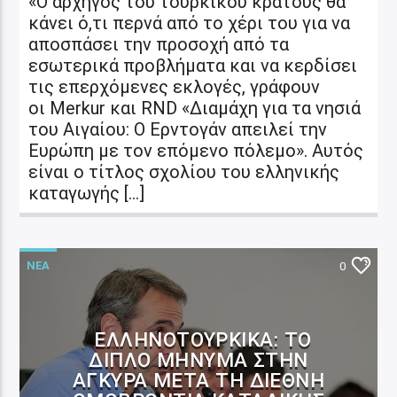
«Ο αρχηγός του τουρκικού κράτους θα
κάνει ό,τι περνά από το χέρι του για να
αποσπάσει την προσοχή από τα
εσωτερικά προβλήματα και να κερδίσει
τις επερχόμενες εκλογές, γράφουν
οι Merkur και RND «Διαμάχη για τα νησιά
του Αιγαίου: Ο Ερντογάν απειλεί την
Ευρώπη με τον επόμενο πόλεμο». Αυτός
είναι ο τίτλος σχολίου του ελληνικής
καταγωγής […]
ΝΕΑ
0
ΕΛΛΗΝΟΤΟΥΡΚΙΚΆ: ΤΟ
ΔΙΠΛΌ ΜΉΝΥΜΑ ΣΤΗΝ
ΆΓΚΥΡΑ ΜΕΤΆ ΤΗ ΔΙΕΘΝΉ