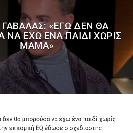
 ΓΑΒΑΛΆΣ: «ΕΓΏ ΔΕΝ ΘΑ
 ΝΑ ΈΧΩ ΈΝΑ ΠΑΙΔΊ ΧΩΡΊΣ
ΜΑΜΆ»
 δεν θα μπορούσα να έχω ένα παιδί χωρίς
την εκπομπή EQ έδωσε ο σχεδιαστής