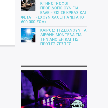
ΚΤΗΝΟΤΡΌΦΟΙ
ΠΡΟΕΙΔΟΠΟΙΟΎΝ ΓΙΑ
ΕΛΛΕΊΨΕΙΣ ΣΕ ΚΡΈΑΣ ΚΑΙ
ΦΈΤΑ – «ΈΧΟΥΝ ΧΑΘΕΊ ΠΆΝΩ ΑΠΌ
600.000 ΖΏΑ»
ΚΑΙΡΌΣ: ΤΙ ΔΕΊΧΝΟΥΝ ΤΑ
ΔΙΕΘΝΉ ΜΟΝΤΈΛΑ ΓΙΑ
ΤΗΝ ΆΝΟΙΞΗ ΚΑΙ ΤΙΣ
ΠΡΏΤΕΣ ΖΈΣΤΕΣ