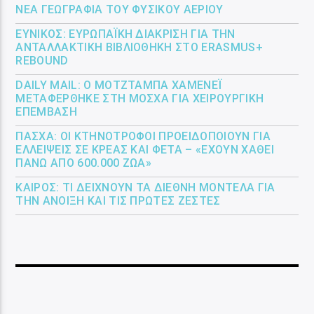
ΝΈΑ ΓΕΩΓΡΑΦΊΑ ΤΟΥ ΦΥΣΙΚΟΎ ΑΕΡΊΟΥ
ΕΎΝΙΚΟΣ: ΕΥΡΩΠΑΪΚΉ ΔΙΆΚΡΙΣΗ ΓΙΑ ΤΗΝ
ΑΝΤΑΛΛΑΚΤΙΚΉ ΒΙΒΛΙΟΘΉΚΗ ΣΤΟ ERASMUS+
REBOUND
DAILY MAIL: Ο ΜΟΤΖΤΆΜΠΑ ΧΑΜΕΝΕΪ́
ΜΕΤΑΦΈΡΘΗΚΕ ΣΤΗ ΜΌΣΧΑ ΓΙΑ ΧΕΙΡΟΥΡΓΙΚΉ
ΕΠΈΜΒΑΣΗ
ΠΆΣΧΑ: ΟΙ ΚΤΗΝΟΤΡΌΦΟΙ ΠΡΟΕΙΔΟΠΟΙΟΎΝ ΓΙΑ
ΕΛΛΕΊΨΕΙΣ ΣΕ ΚΡΈΑΣ ΚΑΙ ΦΈΤΑ – «ΈΧΟΥΝ ΧΑΘΕΊ
ΠΆΝΩ ΑΠΌ 600.000 ΖΏΑ»
ΚΑΙΡΌΣ: ΤΙ ΔΕΊΧΝΟΥΝ ΤΑ ΔΙΕΘΝΉ ΜΟΝΤΈΛΑ ΓΙΑ
ΤΗΝ ΆΝΟΙΞΗ ΚΑΙ ΤΙΣ ΠΡΏΤΕΣ ΖΈΣΤΕΣ