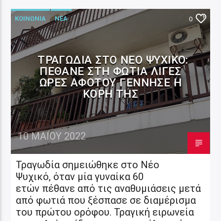
ΚΟΙΝΩΝΙΑ
ΝΕΑ
0
ΤΡΑΓΩΔΊΑ ΣΤΟ ΝΈΟ ΨΥΧΙΚΌ:
ΠΈΘΑΝΕ ΣΤΗ ΦΩΤΙΆ ΛΊΓΕΣ
ΏΡΕΣ ΑΦΌΤΟΥ ΓΈΝΝΗΣΕ Η
ΚΌΡΗ ΤΗΣ
10 ΜΑΪ́ΟΥ 2022
Τραγωδία σημειώθηκε στο Νέο
Ψυχικό, όταν μία γυναίκα 60
ετών πέθανε από τις αναθυμιάσεις μετά
από φωτιά που ξέσπασε σε διαμέρισμα
του πρώτου ορόφου. Τραγική ειρωνεία