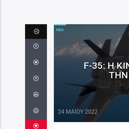
ΝΕΑ
F-35: Η 
ΤΗΝ
24 ΜΑΪ́ΟΥ 2022