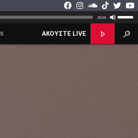
Χρησιμοπ
00:00
τα
πλήκτρα
ΑΚΟΥΣΤΕ
LIVE
TS
Πάνω/
Κάτω
βέλος
για
να
αυξήσετε
ή
να
μειώσετε
ένταση.