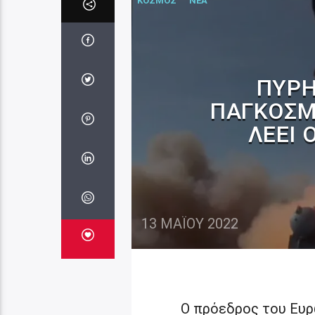
ΚΟΣΜΟΣ
ΝΕΑ
ΠΥΡΗ
ΠΑΓΚΌΣΜΙ
ΛΈΕΙ 
13 ΜΑΪ́ΟΥ 2022
Ο πρόεδρος του Ευρ