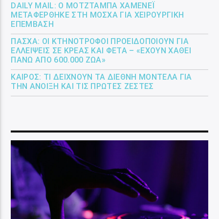
DAILY MAIL: Ο ΜΟΤΖΤΆΜΠΑ ΧΑΜΕΝΕΪ́
ΜΕΤΑΦΈΡΘΗΚΕ ΣΤΗ ΜΌΣΧΑ ΓΙΑ ΧΕΙΡΟΥΡΓΙΚΉ
ΕΠΈΜΒΑΣΗ
ΠΆΣΧΑ: ΟΙ ΚΤΗΝΟΤΡΌΦΟΙ ΠΡΟΕΙΔΟΠΟΙΟΎΝ ΓΙΑ
ΕΛΛΕΊΨΕΙΣ ΣΕ ΚΡΈΑΣ ΚΑΙ ΦΈΤΑ – «ΈΧΟΥΝ ΧΑΘΕΊ
ΠΆΝΩ ΑΠΌ 600.000 ΖΏΑ»
ΚΑΙΡΌΣ: ΤΙ ΔΕΊΧΝΟΥΝ ΤΑ ΔΙΕΘΝΉ ΜΟΝΤΈΛΑ ΓΙΑ
ΤΗΝ ΆΝΟΙΞΗ ΚΑΙ ΤΙΣ ΠΡΏΤΕΣ ΖΈΣΤΕΣ