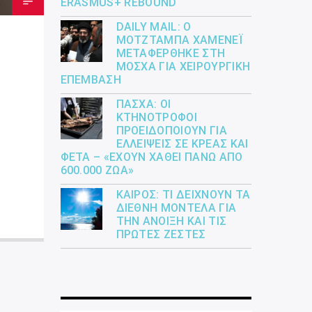
ERASMUS+ REBOUND
DAILY MAIL: Ο
ΜΟΤΖΤΆΜΠΑ ΧΑΜΕΝΕΪ́
ΜΕΤΑΦΈΡΘΗΚΕ ΣΤΗ
ΜΌΣΧΑ ΓΙΑ ΧΕΙΡΟΥΡΓΙΚΉ
ΕΠΈΜΒΑΣΗ
ΠΆΣΧΑ: ΟΙ
ΚΤΗΝΟΤΡΌΦΟΙ
ΠΡΟΕΙΔΟΠΟΙΟΎΝ ΓΙΑ
ΕΛΛΕΊΨΕΙΣ ΣΕ ΚΡΈΑΣ ΚΑΙ
ΦΈΤΑ – «ΈΧΟΥΝ ΧΑΘΕΊ ΠΆΝΩ ΑΠΌ
600.000 ΖΏΑ»
ΚΑΙΡΌΣ: ΤΙ ΔΕΊΧΝΟΥΝ ΤΑ
ΔΙΕΘΝΉ ΜΟΝΤΈΛΑ ΓΙΑ
ΤΗΝ ΆΝΟΙΞΗ ΚΑΙ ΤΙΣ
ΠΡΏΤΕΣ ΖΈΣΤΕΣ