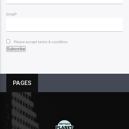
Email*
Please accept terms & condition
PAGES