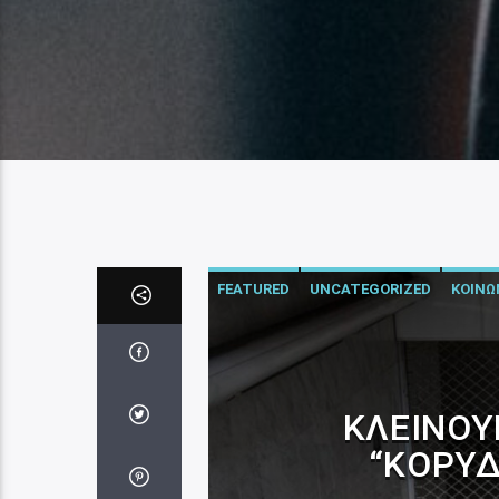
FEATURED
UNCATEGORIZED
ΚΟΙΝΩ
ΚΛΕΊΝΟΥ
“ΚΟΡΥΔ