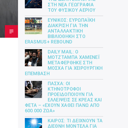
ΣΤΗ ΝΈΑ ΓΕΩΓΡΑΦΊΑ
ΤΟΥ ΦΥΣΙΚΟΎ ΑΕΡΊΟΥ
ΕΎΝΙΚΟΣ: ΕΥΡΩΠΑΪΚΉ
ΔΙΆΚΡΙΣΗ ΓΙΑ ΤΗΝ
ΑΝΤΑΛΛΑΚΤΙΚΉ
ΒΙΒΛΙΟΘΉΚΗ ΣΤΟ
ERASMUS+ REBOUND
DAILY MAIL: Ο
ΜΟΤΖΤΆΜΠΑ ΧΑΜΕΝΕΪ́
ΜΕΤΑΦΈΡΘΗΚΕ ΣΤΗ
ΜΌΣΧΑ ΓΙΑ ΧΕΙΡΟΥΡΓΙΚΉ
ΕΠΈΜΒΑΣΗ
ΠΆΣΧΑ: ΟΙ
ΚΤΗΝΟΤΡΌΦΟΙ
ΠΡΟΕΙΔΟΠΟΙΟΎΝ ΓΙΑ
ΕΛΛΕΊΨΕΙΣ ΣΕ ΚΡΈΑΣ ΚΑΙ
ΦΈΤΑ – «ΈΧΟΥΝ ΧΑΘΕΊ ΠΆΝΩ ΑΠΌ
600.000 ΖΏΑ»
ΚΑΙΡΌΣ: ΤΙ ΔΕΊΧΝΟΥΝ ΤΑ
ΔΙΕΘΝΉ ΜΟΝΤΈΛΑ ΓΙΑ