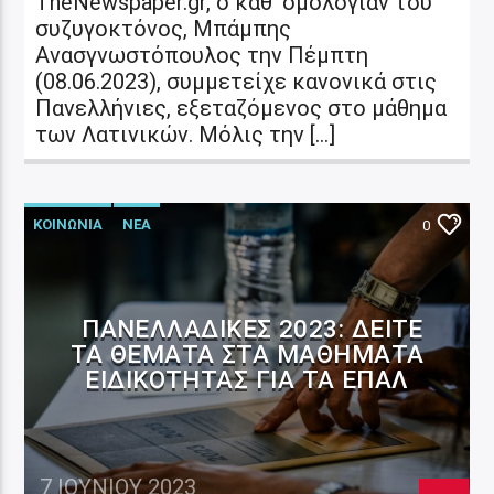
TheNewspaper.gr, ο καθ’ ομολογίαν του
συζυγοκτόνος, Μπάμπης
Ανασγνωστόπουλος την Πέμπτη
(08.06.2023), συμμετείχε κανονικά στις
Πανελλήνιες, εξεταζόμενος στο μάθημα
των Λατινικών. Μόλις την […]
ΚΟΙΝΩΝΙΑ
ΝΕΑ
0
ΠΑΝΕΛΛΑΔΙΚΈΣ 2023: ΔΕΊΤΕ
ΤΑ ΘΈΜΑΤΑ ΣΤΑ ΜΑΘΉΜΑΤΑ
ΕΙΔΙΚΌΤΗΤΑΣ ΓΙΑ ΤΑ ΕΠΑΛ
7 ΙΟΥΝΊΟΥ 2023